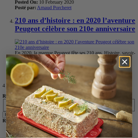
Posted On:
10 February 2020
Posté par:
Arnaud Porcheret
210 ans d’histoire : en 2020 l’aventure
Peugeot célèbre son 210e anniversaire
En 2020, la marque Peugeot fête ses 210 ans. Histoire, savoir-
faire, innovation, apprenez-en plus sur la marque au lion.
Catégories:
Actualité
Posted On:
5 February 2020
Posté par:
Arnaud Porcheret
4 article(s)
Rechercher
Rechercher
Recent Posts
Cabillaud au four à la méditerranéenne
Brochettes de pêches et nectarines