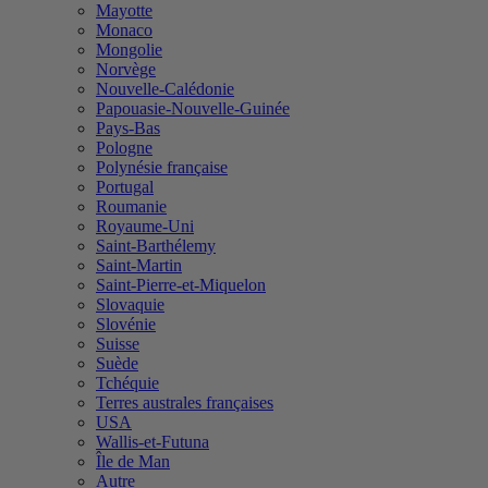
Mayotte
Monaco
Mongolie
Norvège
Nouvelle-Calédonie
Papouasie-Nouvelle-Guinée
Pays-Bas
Pologne
Polynésie française
Portugal
Roumanie
Royaume-Uni
Saint-Barthélemy
Saint-Martin
Saint-Pierre-et-Miquelon
Slovaquie
Slovénie
Suisse
Suède
Tchéquie
Terres australes françaises
USA
Wallis-et-Futuna
Île de Man
Autre