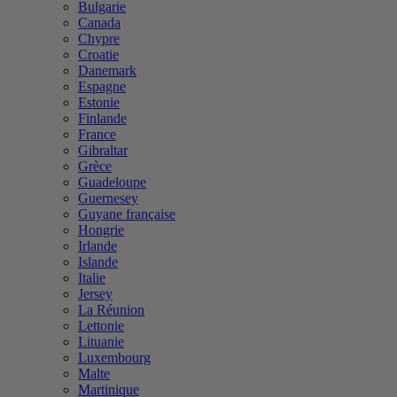
Bulgarie
Canada
Chypre
Croatie
Danemark
Espagne
Estonie
Finlande
France
Gibraltar
Grèce
Guadeloupe
Guernesey
Guyane française
Hongrie
Irlande
Islande
Italie
Jersey
La Réunion
Lettonie
Lituanie
Luxembourg
Malte
Martinique