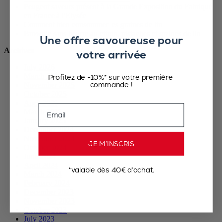
Peugeot saveurs présent à la Grande Exposition du Fabriqué
en France à l'Elysée
Comment bien consommer les graines de lin
Brownie sans beurre au citron, pistaches et graines de lin
Une offre savoureuse pour
Archives
votre arrivée
July 2026
March 2026
Profitez de -10%* sur votre première
commande !
November 2025
October 2025
April 2025
Email
March 2025
January 2025
December 2024
November 2024
JE M’INSCRIS
October 2024
June 2024
April 2024
*valable dès 40€ d’achat.
March 2024
February 2024
December 2023
November 2023
October 2023
July 2023