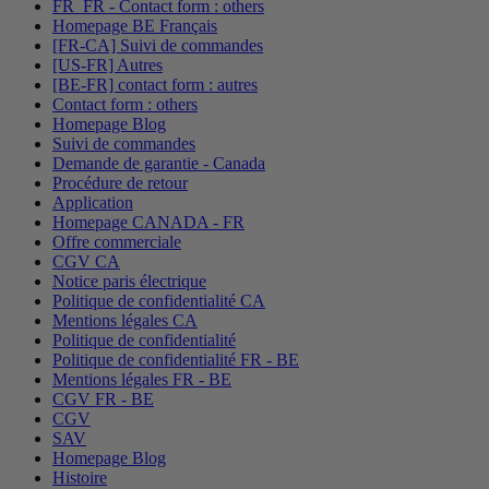
FR_FR - Contact form : others
Homepage BE Français
[FR-CA] Suivi de commandes
[US-FR] Autres
[BE-FR] contact form : autres
Contact form : others
Homepage Blog
Suivi de commandes
Demande de garantie - Canada
Procédure de retour
Application
Homepage CANADA - FR
Offre commerciale
CGV CA
Notice paris électrique
Politique de confidentialité CA
Mentions légales CA
Politique de confidentialité
Politique de confidentialité FR - BE
Mentions légales FR - BE
CGV FR - BE
CGV
SAV
Homepage Blog
Histoire