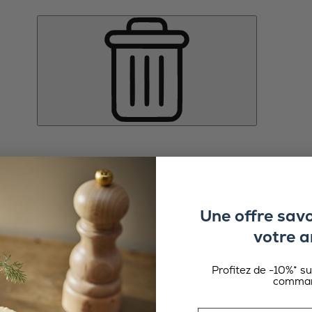
Une offre sav
votre a
Profitez de -10%* s
comman