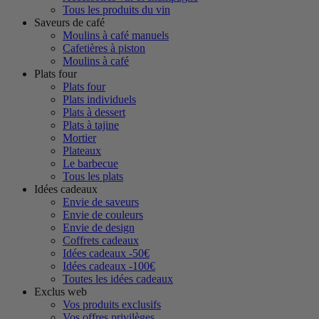
Tous les produits du vin
Saveurs de café
Moulins à café manuels
Cafetières à piston
Moulins à café
Plats four
Plats four
Plats individuels
Plats à dessert
Plats à tajine
Mortier
Plateaux
Le barbecue
Tous les plats
Idées cadeaux
Envie de saveurs
Envie de couleurs
Envie de design
Coffrets cadeaux
Idées cadeaux -50€
Idées cadeaux -100€
Toutes les idées cadeaux
Exclus web
Vos produits exclusifs
Vos offres privilèges