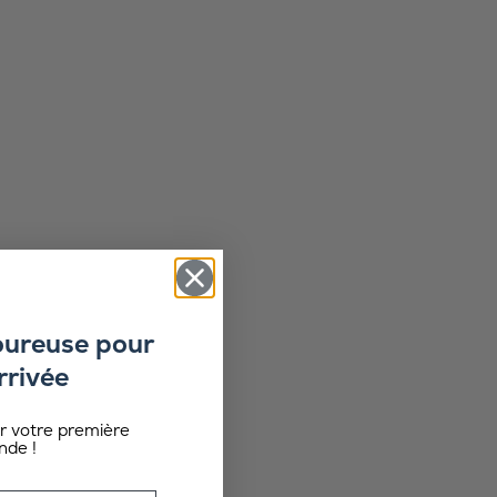
oureuse pour
rrivée
ur votre première
de !