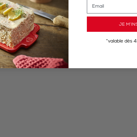
Email
JE M’IN
*valable dès 4