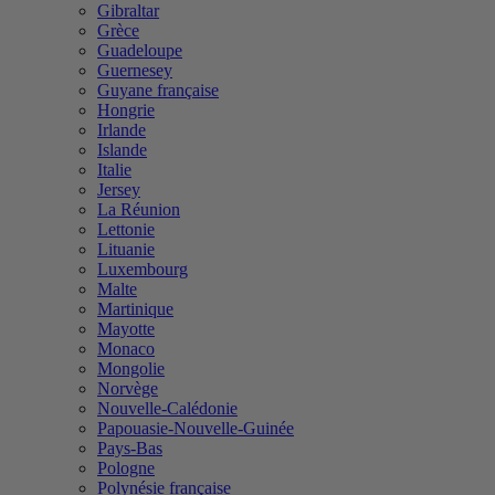
Gibraltar
Grèce
Guadeloupe
Guernesey
Guyane française
Hongrie
Irlande
Islande
Italie
Jersey
La Réunion
Lettonie
Lituanie
Luxembourg
Malte
Martinique
Mayotte
Monaco
Mongolie
Norvège
Nouvelle-Calédonie
Papouasie-Nouvelle-Guinée
Pays-Bas
Pologne
Polynésie française