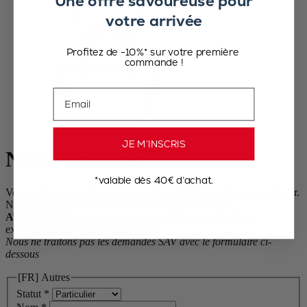
Une offre savoureuse pour
votre arrivée
Profitez de -10%* sur votre première
commande !
Email
JE M’INSCRIS
Nous contacter
*valable dès 40€ d’achat.
Vous avez une question à nous poser, n’hésitez pas à nous contacter.
Notre équipe vous répondra dans les meilleurs délais.
ATTENTION
, pour toute demande
SAV
merci d’utiliser
exclusivement le formulaire adéquat.
Nous ne traitons pas les demandes SAV avec le formulaire ci-
dessous
[FR] Autres
Statut
*