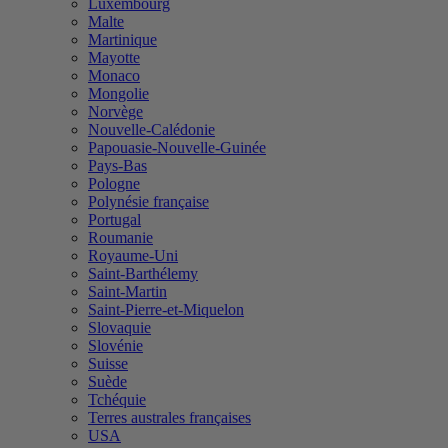
Luxembourg
Malte
Martinique
Mayotte
Monaco
Mongolie
Norvège
Nouvelle-Calédonie
Papouasie-Nouvelle-Guinée
Pays-Bas
Pologne
Polynésie française
Portugal
Roumanie
Royaume-Uni
Saint-Barthélemy
Saint-Martin
Saint-Pierre-et-Miquelon
Slovaquie
Slovénie
Suisse
Suède
Tchéquie
Terres australes françaises
USA