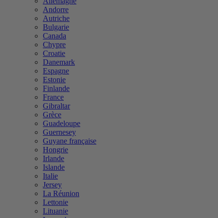
Allemagne
Andorre
Autriche
Bulgarie
Canada
Chypre
Croatie
Danemark
Espagne
Estonie
Finlande
France
Gibraltar
Grèce
Guadeloupe
Guernesey
Guyane française
Hongrie
Irlande
Islande
Italie
Jersey
La Réunion
Lettonie
Lituanie