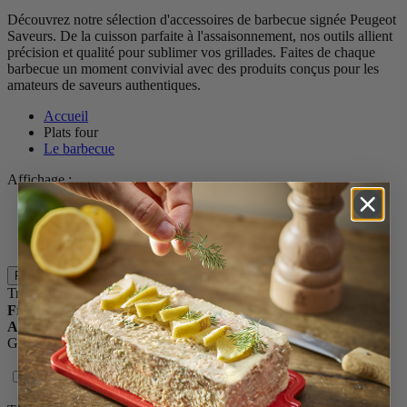
Découvrez notre sélection d'accessoires de barbecue signée Peugeot
Saveurs. De la cuisson parfaite à l'assaisonnement, nos outils allient
précision et qualité pour sublimer vos grillades. Faites de chaque
barbecue un moment convivial avec des produits conçus pour les
amateurs de saveurs authentiques.
Accueil
Plats four
Le barbecue
Affichage :
30
60
120
Filtres
Trier par
Filtrer par
Affiner les options
Gamme de produits
Grill to Table