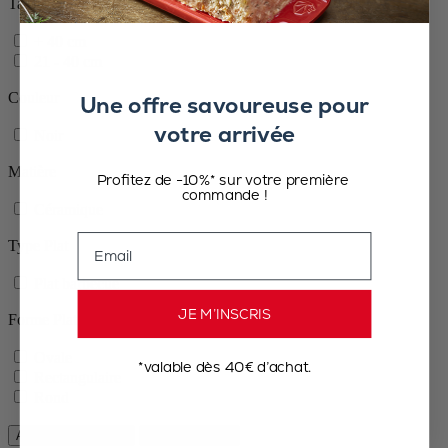
Taille
+ 40 cm
21 - 40 cm
Couleur
Une offre savoureuse pour
votre arrivée
Noir
Matière
Profitez de -10%* sur votre première
commande !
Céramique
Email
Type Plat
Plat barbecue
JE M’INSCRIS
Forme Plat
Ovale
*valable dès 40€ d’achat.
Rectangulaire
Rond
Appliquer les filtres
Supprimer tout