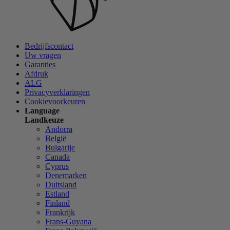
Bedrijfscontact
Uw vragen
Garanties
Afdruk
ALG
Privacyverklaringen
Cookievoorkeuren
Language
Landkeuze
Andorra
België
Bulgarije
Canada
Cyprus
Denemarken
Duitsland
Estland
Finland
Frankrijk
Frans-Guyana