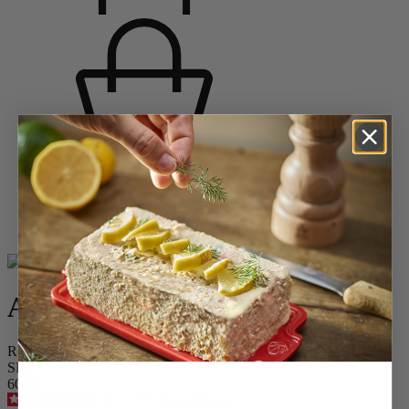
Startpagina
Keramische ovenschalen
Alle keramische ovenschalen
Appolia
Appolia
Rechthoekige keramische ovenschaal diepblauw 32 cm
SKU
60077
4.9
/
5
-
371
beoordelingen