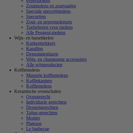
Pepermolens
Zoutmolens en zoutvaatjes
Speciale specerijmolens
Specerijen
Zout- en pepermolensets
Toebehoren voor molens
Alle Peugeot-molens
Wijn- en barartikelen
Kurkentrekkers
Karaffen
Degustatieglazen
Wijn- en champagne accessoires
Alle wijnproducten
Koffiemolens
Manuele koffiemolens
Koffiekannen
Koffiemolens
Keramische ovenschalen
Ovengerecht
Individuele gerechten
Dessertgerechten
Tajine-gerechten
Mortier
Plateaus
Le barbecue