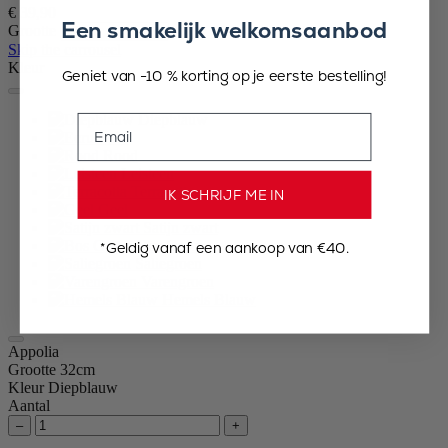
€ 39,90
Een smakelijk welkomsaanbod
Grootte
Skip the carrousel
Kleur
Geniet van -10 % korting op je eerste bestelling!
Diepblauw
Email
Ecru
Rood
Leisteen
Terracotta
IK SCHRIJF ME IN
Geel
Satijn zwart
Bos Groen
*Geldig vanaf een aankoop van €40.
Saliegroen
Varengroen
Hemels Blauw
Appolia
Grootte
32cm
Kleur
Diepblauw
Aantal
–
+