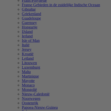
Frans-Polynesië
Franse Gebieden in de zuidelijke Indische Oceaan
Gibraltar
Griekenland
Guadeloupe
Guernsey
Hongarije
IJsland
Ierland
Isle of Man
Italië
Jersey
Kroatië
Letland
Litouwen
Luxemburg
Malta
Martinique
Mayotte
Monaco
Mongolië
Nieuw-Caledonië
Noorwegen
Oostenrijk
Papoea-Nieuw-Guinea