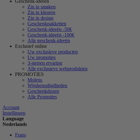
Geschenk-ideeën
Zin in smaken
Zin in kleuren
Zin in design
Geschenkpakketten
Geschenk-ideeën -50€
Geschenk-ideeën -100€
Alle geschenk-ideeën
Exclusief online
Uw exclusieve producten
Uw promoties
3-sterren ervaring
Alle exclusieve webprodukten
PROMOTIES
Molens
Wijnbenodigdheden
Geschenkdozen
Alle Promoties
Account
Instellingen
Language
Nederlands
Frans