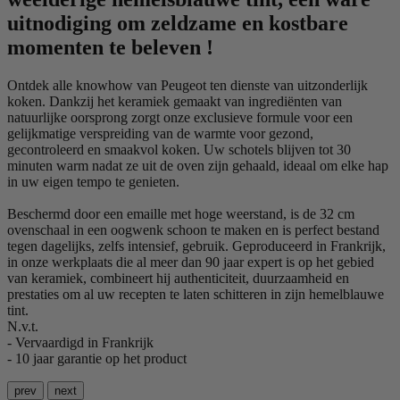
uitnodiging om zeldzame en kostbare
momenten te beleven !
Ontdek alle knowhow van Peugeot ten dienste van uitzonderlijk
koken. Dankzij het keramiek gemaakt van ingrediënten van
natuurlijke oorsprong zorgt onze exclusieve formule voor een
gelijkmatige verspreiding van de warmte voor gezond,
gecontroleerd en smaakvol koken. Uw schotels blijven tot 30
minuten warm nadat ze uit de oven zijn gehaald, ideaal om elke hap
in uw eigen tempo te genieten.
Beschermd door een emaille met hoge weerstand, is de 32 cm
ovenschaal in een oogwenk schoon te maken en is perfect bestand
tegen dagelijks, zelfs intensief, gebruik. Geproduceerd in Frankrijk,
in onze werkplaats die al meer dan 90 jaar expert is op het gebied
van keramiek, combineert hij authenticiteit, duurzaamheid en
prestaties om al uw recepten te laten schitteren in zijn hemelblauwe
tint.
N.v.t.
- Vervaardigd in Frankrijk
- 10 jaar garantie op het product
prev
next