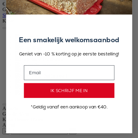
€ 39,90
Grootte
Skip the carrousel
Kleur
Hemels Blauw
Een smakelijk welkomsaanbod
Ecru
Rood
Leisteen
Geniet van -10 % korting op je eerste bestelling!
Diepblauw
Terracotta
Email
Geel
Satijn zwart
Bos Groen
Saliegroen
IK SCHRIJF ME IN
Varengroen
*Geldig vanaf een aankoop van €40.
Appolia
Grootte
32cm
Kleur
Hemels Blauw
Aantal
–
+