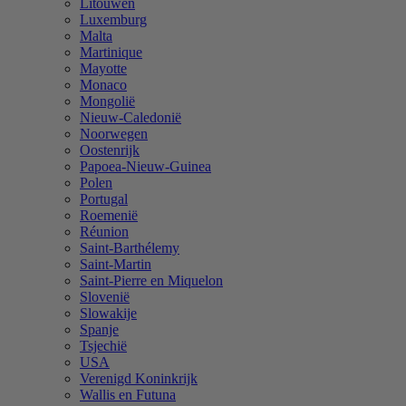
Litouwen
Luxemburg
Malta
Martinique
Mayotte
Monaco
Mongolië
Nieuw-Caledonië
Noorwegen
Oostenrijk
Papoea-Nieuw-Guinea
Polen
Portugal
Roemenië
Réunion
Saint-Barthélemy
Saint-Martin
Saint-Pierre en Miquelon
Slovenië
Slowakije
Spanje
Tsjechië
USA
Verenigd Koninkrijk
Wallis en Futuna