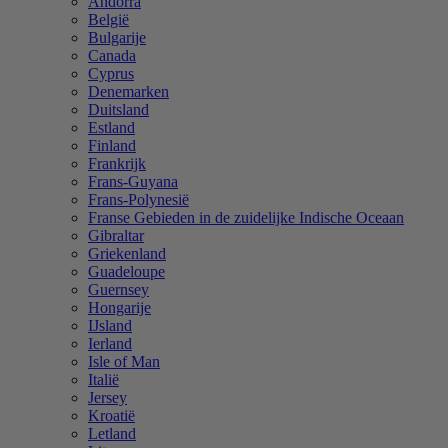
Andorra
België
Bulgarije
Canada
Cyprus
Denemarken
Duitsland
Estland
Finland
Frankrijk
Frans-Guyana
Frans-Polynesië
Franse Gebieden in de zuidelijke Indische Oceaan
Gibraltar
Griekenland
Guadeloupe
Guernsey
Hongarije
IJsland
Ierland
Isle of Man
Italië
Jersey
Kroatië
Letland