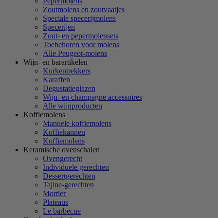
Pepermolens
Zoutmolens en zoutvaatjes
Speciale specerijmolens
Specerijen
Zout- en pepermolensets
Toebehoren voor molens
Alle Peugeot-molens
Wijn- en barartikelen
Kurkentrekkers
Karaffen
Degustatieglazen
Wijn- en champagne accessoires
Alle wijnproducten
Koffiemolens
Manuele koffiemolens
Koffiekannen
Koffiemolens
Keramische ovenschalen
Ovengerecht
Individuele gerechten
Dessertgerechten
Tajine-gerechten
Mortier
Plateaus
Le barbecue