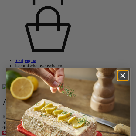
Startpagina
Keramische ovenschalen
Alle keramische ovenschalen
Appolia
Appolia
Rechthoekige Schotel Blauw Céleste 32 cm
SKU
63139
4.9
/
5
-
371
beoordelingen