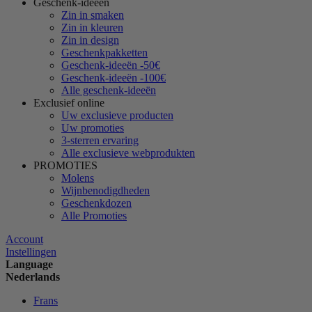
Geschenk-ideeën
Zin in smaken
Zin in kleuren
Zin in design
Geschenkpakketten
Geschenk-ideeën -50€
Geschenk-ideeën -100€
Alle geschenk-ideeën
Exclusief online
Uw exclusieve producten
Uw promoties
3-sterren ervaring
Alle exclusieve webprodukten
PROMOTIES
Molens
Wijnbenodigdheden
Geschenkdozen
Alle Promoties
Account
Instellingen
Language
Nederlands
Frans