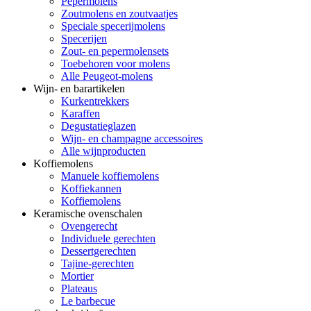
Pepermolens
Zoutmolens en zoutvaatjes
Speciale specerijmolens
Specerijen
Zout- en pepermolensets
Toebehoren voor molens
Alle Peugeot-molens
Wijn- en barartikelen
Kurkentrekkers
Karaffen
Degustatieglazen
Wijn- en champagne accessoires
Alle wijnproducten
Koffiemolens
Manuele koffiemolens
Koffiekannen
Koffiemolens
Keramische ovenschalen
Ovengerecht
Individuele gerechten
Dessertgerechten
Tajine-gerechten
Mortier
Plateaus
Le barbecue