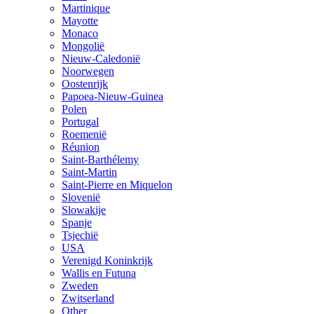
Martinique
Mayotte
Monaco
Mongolië
Nieuw-Caledonië
Noorwegen
Oostenrijk
Papoea-Nieuw-Guinea
Polen
Portugal
Roemenië
Réunion
Saint-Barthélemy
Saint-Martin
Saint-Pierre en Miquelon
Slovenië
Slowakije
Spanje
Tsjechië
USA
Verenigd Koninkrijk
Wallis en Futuna
Zweden
Zwitserland
Other