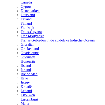
Canada
Cyprus
Denemarken
Duitsland
Estland
Finland
Frankrijk
Frans-Guyana
Frans-Polynesië
Franse Gebieden in de zuidelijke Indische Oceaan
Gibraltar
Griekenland
Guadeloupe
Guernsey
Hongarije
IJsland
Ierland
Isle of Man
Italië
Jersey
Kroatië
Letland
Litouwen
Luxemburg
Malta