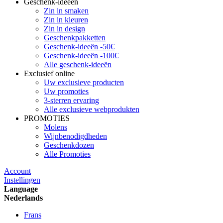
Geschenk-ideeën
Zin in smaken
Zin in kleuren
Zin in design
Geschenkpakketten
Geschenk-ideeën -50€
Geschenk-ideeën -100€
Alle geschenk-ideeën
Exclusief online
Uw exclusieve producten
Uw promoties
3-sterren ervaring
Alle exclusieve webprodukten
PROMOTIES
Molens
Wijnbenodigdheden
Geschenkdozen
Alle Promoties
Account
Instellingen
Language
Nederlands
Frans