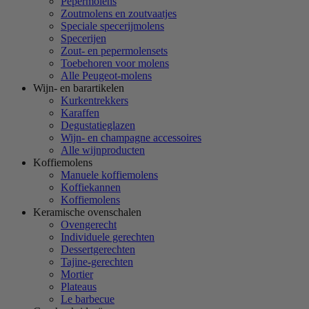
Pepermolens
Zoutmolens en zoutvaatjes
Speciale specerijmolens
Specerijen
Zout- en pepermolensets
Toebehoren voor molens
Alle Peugeot-molens
Wijn- en barartikelen
Kurkentrekkers
Karaffen
Degustatieglazen
Wijn- en champagne accessoires
Alle wijnproducten
Koffiemolens
Manuele koffiemolens
Koffiekannen
Koffiemolens
Keramische ovenschalen
Ovengerecht
Individuele gerechten
Dessertgerechten
Tajine-gerechten
Mortier
Plateaus
Le barbecue