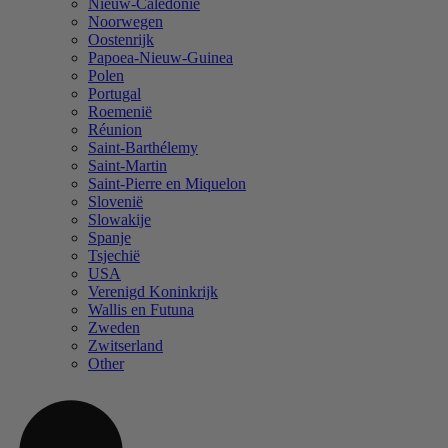
Nieuw-Caledonië
Noorwegen
Oostenrijk
Papoea-Nieuw-Guinea
Polen
Portugal
Roemenië
Réunion
Saint-Barthélemy
Saint-Martin
Saint-Pierre en Miquelon
Slovenië
Slowakije
Spanje
Tsjechië
USA
Verenigd Koninkrijk
Wallis en Futuna
Zweden
Zwitserland
Other