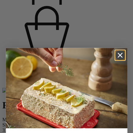
Startpagina
Specerijmolens
Pepermolens
Houten pepermolens
Fidji
Fidji
Manuele pepermolen uit olijfhout en inox 20 cm
SKU
33828