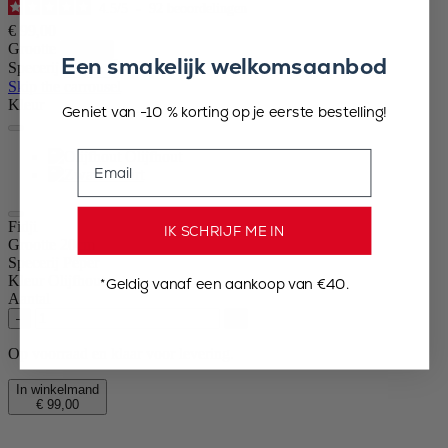
4.5
/
5
-
92
beoordelingen
€ 99,00
Grootte
Een smakelijk welkomsaanbod
Specerij
Skip the carrousel
Kleur
Geniet van -10 % korting op je eerste bestelling!
Email
Olijfhout
Zwart
Fidji
IK SCHRIJF ME IN
Grootte
20cm
Specerij
Peper
Kleur
Olijfhout
*Geldig vanaf een aankoop van €40.
Aantal
–
+
Op voorraad en klaar voor levering.
In winkelmand
€ 99,00