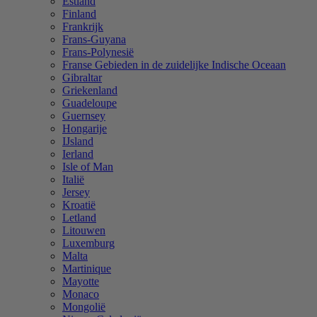
Estland
Finland
Frankrijk
Frans-Guyana
Frans-Polynesië
Franse Gebieden in de zuidelijke Indische Oceaan
Gibraltar
Griekenland
Guadeloupe
Guernsey
Hongarije
IJsland
Ierland
Isle of Man
Italië
Jersey
Kroatië
Letland
Litouwen
Luxemburg
Malta
Martinique
Mayotte
Monaco
Mongolië