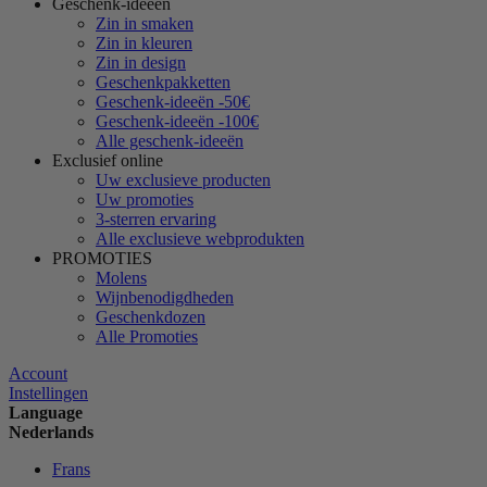
Geschenk-ideeën
Zin in smaken
Zin in kleuren
Zin in design
Geschenkpakketten
Geschenk-ideeën -50€
Geschenk-ideeën -100€
Alle geschenk-ideeën
Exclusief online
Uw exclusieve producten
Uw promoties
3-sterren ervaring
Alle exclusieve webprodukten
PROMOTIES
Molens
Wijnbenodigdheden
Geschenkdozen
Alle Promoties
Account
Instellingen
Language
Nederlands
Frans