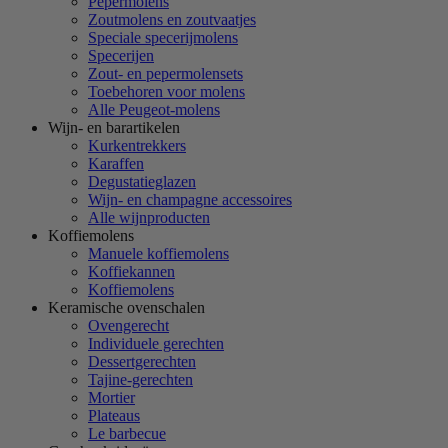
Pepermolens
Zoutmolens en zoutvaatjes
Speciale specerijmolens
Specerijen
Zout- en pepermolensets
Toebehoren voor molens
Alle Peugeot-molens
Wijn- en barartikelen
Kurkentrekkers
Karaffen
Degustatieglazen
Wijn- en champagne accessoires
Alle wijnproducten
Koffiemolens
Manuele koffiemolens
Koffiekannen
Koffiemolens
Keramische ovenschalen
Ovengerecht
Individuele gerechten
Dessertgerechten
Tajine-gerechten
Mortier
Plateaus
Le barbecue