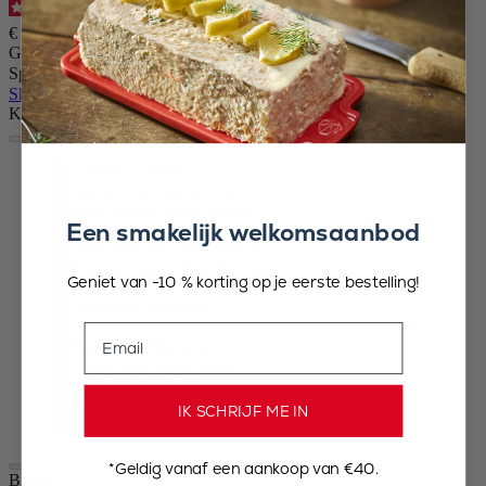
4.7
/
5
-
416
beoordelingen
€ 31,90
Grootte
Specerij
Skip the carrousel
Kleur
Leisteen
Groene Lak
Zwart Gelakt
Een smakelijk welkomsaanbod
Passierood
Oceaanblauw
Pistache Groen
Geniet van -10 % korting op je eerste bestelling!
Ivoor
Terracotta
Geel
Email
Bos Groen
Taupe Grijs
Parelgrijs
Aubergine
IK SCHRIJF ME IN
Zuurstokroze
*Geldig vanaf een aankoop van €40.
Bistro