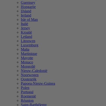
Guernsey
Hongarije
IJsland
Ierland
Isle of Man
Italië
Jersey
Kroatië
Letland
Litouwen
Luxemburg
Malta
Martinique
Mayotte
Monaco
Mongolië
Nieuw-Caledonië
Noorwegen
Oostenrijk
Papoea-Nieuw-Guinea
Polen
Portugal
Roemenië
Réunion
Saint-Barthélemy