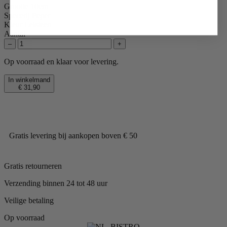
Grootte
10cm
Specerij
Peper
Kleur
Leisteen
Aantal
–
+
Op voorraad en klaar voor levering.
In winkelmand
€ 31,90
Gratis levering bij aankopen boven € 50
Gratis retourneren
Verzending binnen 24 tot 48 uur
Veilige betaling
Op voorraad