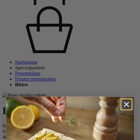
Startpagina
Specerijmolens
Pepermolens
Houten pepermolens
Bistro
Bistro
Manuele pepermolen uit gelakt hout, leisteen, 10 cm
SKU
40802