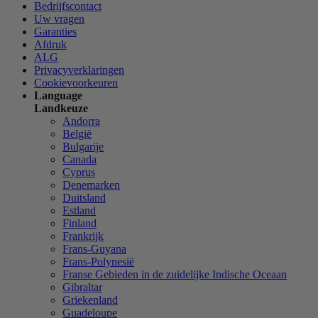
Bedrijfscontact
Uw vragen
Garanties
Afdruk
ALG
Privacyverklaringen
Cookievoorkeuren
Language
Landkeuze
Andorra
België
Bulgarije
Canada
Cyprus
Denemarken
Duitsland
Estland
Finland
Frankrijk
Frans-Guyana
Frans-Polynesië
Franse Gebieden in de zuidelijke Indische Oceaan
Gibraltar
Griekenland
Guadeloupe