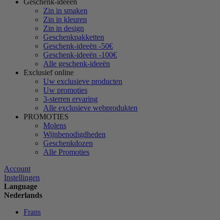
Geschenk-ideeën
Zin in smaken
Zin in kleuren
Zin in design
Geschenkpakketten
Geschenk-ideeën -50€
Geschenk-ideeën -100€
Alle geschenk-ideeën
Exclusief online
Uw exclusieve producten
Uw promoties
3-sterren ervaring
Alle exclusieve webprodukten
PROMOTIES
Molens
Wijnbenodigdheden
Geschenkdozen
Alle Promoties
Account
Instellingen
Language
Nederlands
Frans