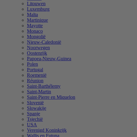
Litouwen
Luxemburg
Malta
Martinique
Mayotte
Monaco
Mongolië
Nieuw-Caledonië
Noorwegen
Oostenrijk
Papoea-Nieuw-Guinea
Polen
Portugal
Roemenië
Réunion
Saint-Barthélemy
Saint-Martin
Saint-Pierre en Miquelon
Slovenië
Slowakije
Spanje
Tsjechië
USA
Verenigd Koninkrijk
Wallis en Futuna