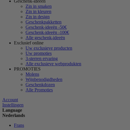
Geschenk-ideeën
Zin in smaken
Zin in kleuren
Zin in design
Geschenkpakketten
Geschenk-ideeën -50€
Geschenk-ideeën -100€
Alle geschenk-ideeën
Exclusief online
Uw exclusieve producten
Uw promoties
3-sterren ervaring
Alle exclusieve webprodukten
PROMOTIES
Molens
Wijnbenodigdheden
Geschenkdozen
Alle Promoties
Account
Instellingen
Language
Nederlands
Frans