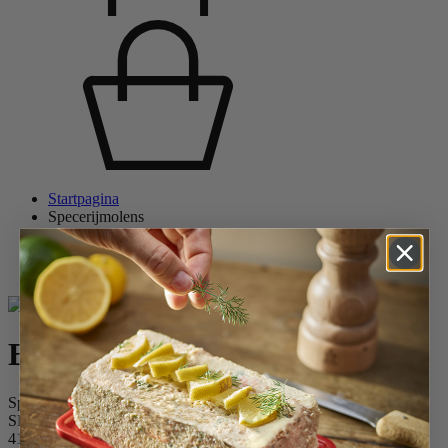
Startpagina
Specerijmolens
Pepermolens
Houten pepermolens
BBQ
BBQ
Speciale houten pepermolen voor de barbecue, grafiet, 30cm
SKU
41526