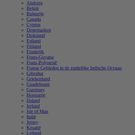
Andorra
België
Bulgarije
Canada
Cyprus
Denemarken
Duitsland
Estland
Finland
Frankrijk
Frans-Guyana
Frans-Polynesië
Franse Gebieden in de zuidelijke Indische Oceaan
Gibraltar
Griekenland
Guadeloupe
Guernsey
Hongarije
IJsland
Ierland
Isle of Man
Italië
Jersey
Kroatië
Letland