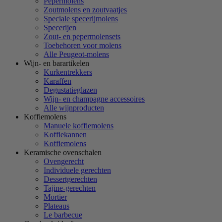
Pepermolens
Zoutmolens en zoutvaatjes
Speciale specerijmolens
Specerijen
Zout- en pepermolensets
Toebehoren voor molens
Alle Peugeot-molens
Wijn- en barartikelen
Kurkentrekkers
Karaffen
Degustatieglazen
Wijn- en champagne accessoires
Alle wijnproducten
Koffiemolens
Manuele koffiemolens
Koffiekannen
Koffiemolens
Keramische ovenschalen
Ovengerecht
Individuele gerechten
Dessertgerechten
Tajine-gerechten
Mortier
Plateaus
Le barbecue