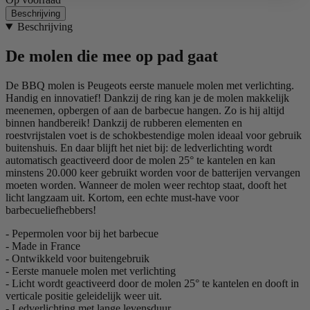
Beschrijving
Beschrijving
De molen die mee op pad gaat
De BBQ molen is Peugeots eerste manuele molen met verlichting.
Handig en innovatief! Dankzij de ring kan je de molen makkelijk
meenemen, opbergen of aan de barbecue hangen. Zo is hij altijd
binnen handbereik! Dankzij de rubberen elementen en
roestvrijstalen voet is de schokbestendige molen ideaal voor gebruik
buitenshuis. En daar blijft het niet bij: de ledverlichting wordt
automatisch geactiveerd door de molen 25° te kantelen en kan
minstens 20.000 keer gebruikt worden voor de batterijen vervangen
moeten worden. Wanneer de molen weer rechtop staat, dooft het
licht langzaam uit. Kortom, een echte must-have voor
barbecueliefhebbers!
- Pepermolen voor bij het barbecue
- Made in France
- Ontwikkeld voor buitengebruik
- Eerste manuele molen met verlichting
- Licht wordt geactiveerd door de molen 25° te kantelen en dooft in
verticale positie geleidelijk weer uit.
- Ledverlichting met lange levensduur