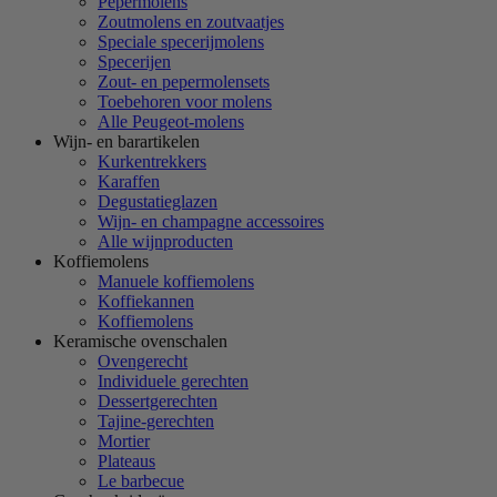
Pepermolens
Zoutmolens en zoutvaatjes
Speciale specerijmolens
Specerijen
Zout- en pepermolensets
Toebehoren voor molens
Alle Peugeot-molens
Wijn- en barartikelen
Kurkentrekkers
Karaffen
Degustatieglazen
Wijn- en champagne accessoires
Alle wijnproducten
Koffiemolens
Manuele koffiemolens
Koffiekannen
Koffiemolens
Keramische ovenschalen
Ovengerecht
Individuele gerechten
Dessertgerechten
Tajine-gerechten
Mortier
Plateaus
Le barbecue