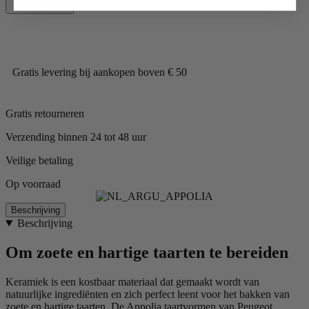
€ 37,90
Gratis levering bij aankopen boven € 50
Gratis retourneren
Verzending binnen 24 tot 48 uur
Veilige betaling
Op voorraad
Beschrijving
Beschrijving
Om zoete en hartige taarten te bereiden
Keramiek is een kostbaar materiaal dat gemaakt wordt van
natuurlijke ingrediënten en zich perfect leent voor het bakken van
zoete en hartige taarten. De Appolia taartvormen van Peugeot