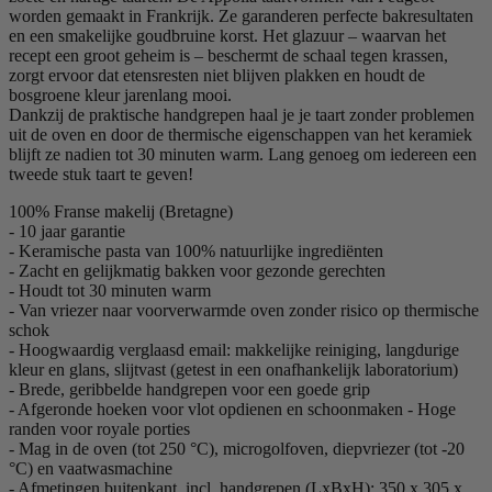
worden gemaakt in Frankrijk. Ze garanderen perfecte bakresultaten
en een smakelijke goudbruine korst. Het glazuur – waarvan het
recept een groot geheim is – beschermt de schaal tegen krassen,
zorgt ervoor dat etensresten niet blijven plakken en houdt de
bosgroene kleur jarenlang mooi.
Dankzij de praktische handgrepen haal je je taart zonder problemen
uit de oven en door de thermische eigenschappen van het keramiek
blijft ze nadien tot 30 minuten warm. Lang genoeg om iedereen een
tweede stuk taart te geven!
100% Franse makelij (Bretagne)
- 10 jaar garantie
- Keramische pasta van 100% natuurlijke ingrediënten
- Zacht en gelijkmatig bakken voor gezonde gerechten
- Houdt tot 30 minuten warm
- Van vriezer naar voorverwarmde oven zonder risico op thermische
schok
- Hoogwaardig verglaasd email: makkelijke reiniging, langdurige
kleur en glans, slijtvast (getest in een onafhankelijk laboratorium)
- Brede, geribbelde handgrepen voor een goede grip
- Afgeronde hoeken voor vlot opdienen en schoonmaken - Hoge
randen voor royale porties
- Mag in de oven (tot 250 °C), microgolfoven, diepvriezer (tot -20
°C) en vaatwasmachine
- Afmetingen buitenkant, incl. handgrepen (LxBxH): 350 x 305 x