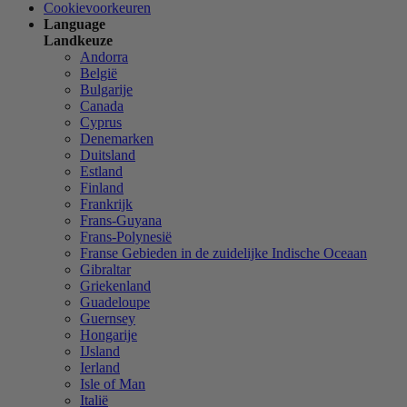
Cookievoorkeuren
Language
Landkeuze
Andorra
België
Bulgarije
Canada
Cyprus
Denemarken
Duitsland
Estland
Finland
Frankrijk
Frans-Guyana
Frans-Polynesië
Franse Gebieden in de zuidelijke Indische Oceaan
Gibraltar
Griekenland
Guadeloupe
Guernsey
Hongarije
IJsland
Ierland
Isle of Man
Italië