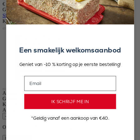
€ 37,90
Grootte
Skip the carrousel
Kleur
Bos Groen
Ecru
Een smakelijk welkomsaanbod
Rood
Leisteen
Diepblauw
Geniet van -10 % korting op je eerste bestelling!
Saliegroen
Varengroen
Hemels Blauw
Email
Appolia
Grootte
30cm
IK SCHRIJF ME IN
Kleur
Bos Groen
Aantal
–
+
*Geldig vanaf een aankoop van €40.
Op voorraad en klaar voor levering.
In winkelmand