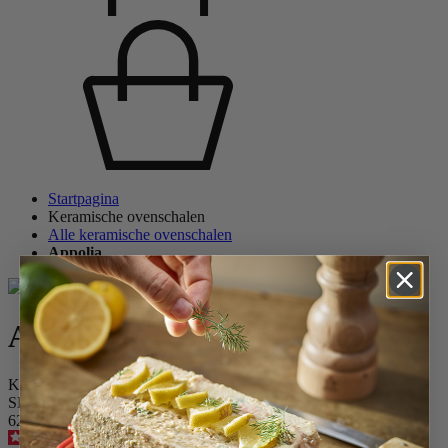
Startpagina
Keramische ovenschalen
Alle keramische ovenschalen
Appolia
Appolia
Keramische taartschaal rbosgroen 30 cm
SKU
62156
5
/
5
-
67
beoordelingen