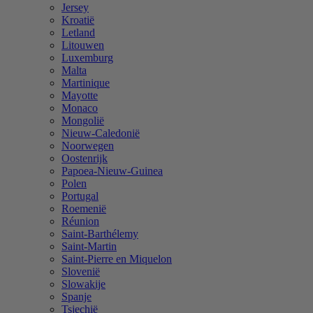
Jersey
Kroatië
Letland
Litouwen
Luxemburg
Malta
Martinique
Mayotte
Monaco
Mongolië
Nieuw-Caledonië
Noorwegen
Oostenrijk
Papoea-Nieuw-Guinea
Polen
Portugal
Roemenië
Réunion
Saint-Barthélemy
Saint-Martin
Saint-Pierre en Miquelon
Slovenië
Slowakije
Spanje
Tsjechië