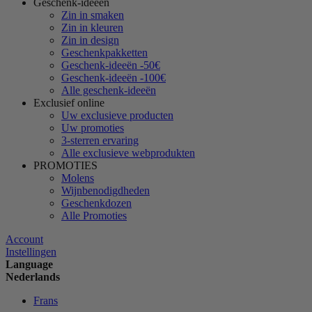
Geschenk-ideeën
Zin in smaken
Zin in kleuren
Zin in design
Geschenkpakketten
Geschenk-ideeën -50€
Geschenk-ideeën -100€
Alle geschenk-ideeën
Exclusief online
Uw exclusieve producten
Uw promoties
3-sterren ervaring
Alle exclusieve webprodukten
PROMOTIES
Molens
Wijnbenodigdheden
Geschenkdozen
Alle Promoties
Account
Instellingen
Language
Nederlands
Frans