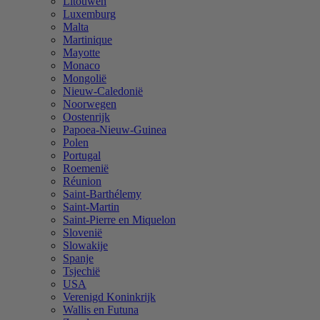
Litouwen
Luxemburg
Malta
Martinique
Mayotte
Monaco
Mongolië
Nieuw-Caledonië
Noorwegen
Oostenrijk
Papoea-Nieuw-Guinea
Polen
Portugal
Roemenië
Réunion
Saint-Barthélemy
Saint-Martin
Saint-Pierre en Miquelon
Slovenië
Slowakije
Spanje
Tsjechië
USA
Verenigd Koninkrijk
Wallis en Futuna