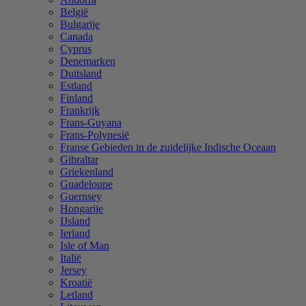
België
Bulgarije
Canada
Cyprus
Denemarken
Duitsland
Estland
Finland
Frankrijk
Frans-Guyana
Frans-Polynesië
Franse Gebieden in de zuidelijke Indische Oceaan
Gibraltar
Griekenland
Guadeloupe
Guernsey
Hongarije
IJsland
Ierland
Isle of Man
Italië
Jersey
Kroatië
Letland