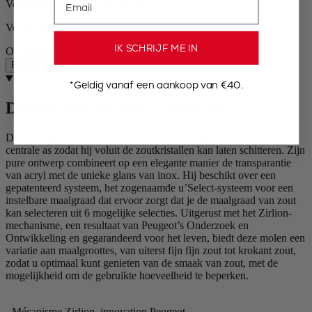
Verzending binnen 24 tot 48 uur
Veilige betaling
IK SCHRIJF ME IN
Op voorraad
Beschrijving
Beschrijving
*Geldig vanaf een aankoop van €40.
Daman laat het zout schitteren
Deze Peugeot zoutmolen van de Daman collectie bevat geen
centrale as zodat hij voluit de zoutkristallen kan laten schitteren. Zijn
pure ontwerp combineert op een elegante manier de transparantie
van acryl met de unieke glans van inox. Hij beschikt over een
gepatenteerd systeem, het zogenaamde u’Select-systeem voor een
instelbare maalgraad dat ervoor zorgt dat je de maalgraad van zout
kan selecteren uit 6 mogelijke selecties. Uitgerust met het Zirlion-
mechanisme, een resultaat van Peugeot’s Onderzoek en
Ontwikkeling en gegarandeerd voor het leven, biedt deze molen een
variatie aan maalgroottes, van uiterst fijn fijn zout tot krokant zout,
zodat u optimaal kunt genieten van de smaak van zout, met de
mogelijkheid om de gebruikte hoeveelheid te beperken.
- Mécanisme Zirlion, innovation Peugeot