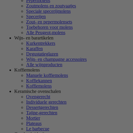
Pepermolens
Zoutmolens en zoutvaatjes
Speciale specerijmolens
Specerijen
Zout- en pepermolensets
Toebehoren voor molens
Alle Peugeot-molens
Wijn- en barartikelen
Kurkentrekkers
Karaffen
Degustatieglazen
Wijn- en champagne accessoires
Alle wijnproducten
Koffiemolens
Manuele koffiemolens
Koffiekannen
Koffiemolens
Keramische ovenschalen
Ovengerecht
Individuele gerechten
Dessertgerechten
Tajine-gerechten
Mortier
Plateaus
Le barbecue