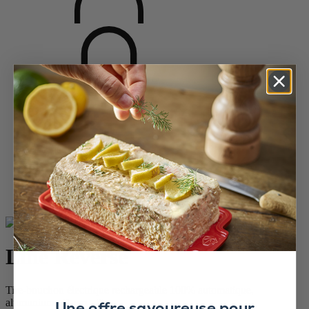
Accueil
Saveurs de vin
Tire-bouchons
Tire-bouchons électriques
Line Reverse
Line Reverse
Tire-bouchon électrique rechargeable 100% automatique,
alumunium, 21 cm - 8in.
Une offre savoureuse pour