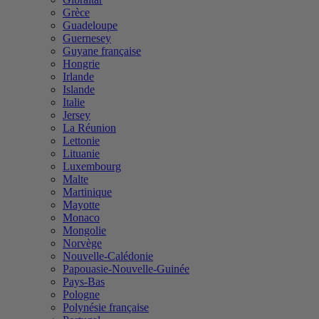
Grèce
Guadeloupe
Guernesey
Guyane française
Hongrie
Irlande
Islande
Italie
Jersey
La Réunion
Lettonie
Lituanie
Luxembourg
Malte
Martinique
Mayotte
Monaco
Mongolie
Norvège
Nouvelle-Calédonie
Papouasie-Nouvelle-Guinée
Pays-Bas
Pologne
Polynésie française