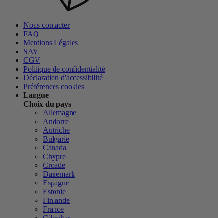
Nous contacter
FAQ
Mentions Légales
SAV
CGV
Politique de confidentialité
Déclaration d'accessibilité
Préférences cookies
Langue
Choix du pays
Allemagne
Andorre
Autriche
Bulgarie
Canada
Chypre
Croatie
Danemark
Espagne
Estonie
Finlande
France
Gibraltar