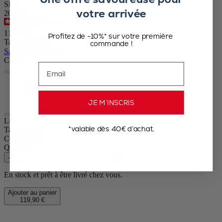
SKU
votre arrivée
200947
4.6
/
5
-
29
avis
119,90 €
Profitez de -10%* sur votre première
Taille
commande !
Sauter le carrousel
Couleur
Email
Alu
Carbone
JE M’INSCRIS
Line Reverse
*valable dès 40€ d’achat.
Taille
21 cm
Couleur
Alu
Quantité
–
+
En stock et prêt à être livré chez vous.
Ajouter au panier
119,90 €