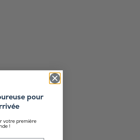
oureuse pour
rrivée
ur votre première
de !