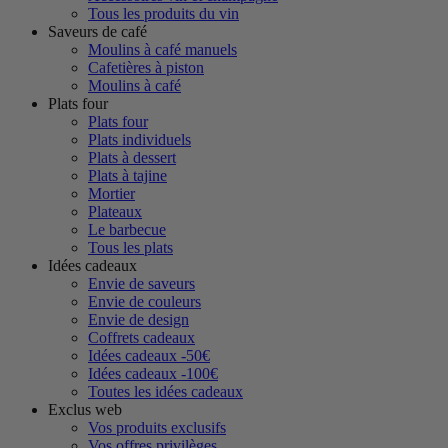
Tous les produits du vin
Saveurs de café
Moulins à café manuels
Cafetières à piston
Moulins à café
Plats four
Plats four
Plats individuels
Plats à dessert
Plats à tajine
Mortier
Plateaux
Le barbecue
Tous les plats
Idées cadeaux
Envie de saveurs
Envie de couleurs
Envie de design
Coffrets cadeaux
Idées cadeaux -50€
Idées cadeaux -100€
Toutes les idées cadeaux
Exclus web
Vos produits exclusifs
Vos offres privilèges