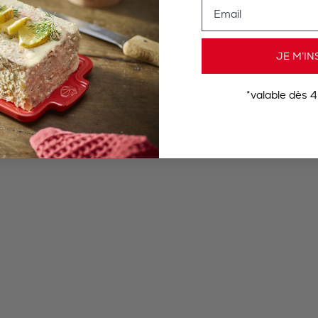
Email
JE M’IN
*valable dès 4