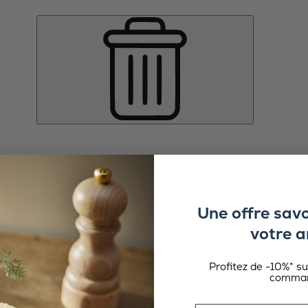
Une offre sav
votre a
Profitez de -10%* s
comman