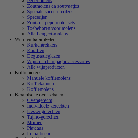
Pepermolens
Zoutmolens en zoutvaatjes
Speciale specerijmolens
Specerijen
Zout- en pepermolensets
Toebehoren voor molens
Alle Peugeot-molens
Wijn- en barartikelen
Kurkentrekkers
Karaffen
Degustatieglazen
Wijn- en champagne accessoires
Alle wijnproducten
Koffiemolens
Manuele koffiemolens
Koffiekannen
Koffiemolens
Keramische ovenschalen
Ovengerecht
Individuele gerechten
Dessertgerechten
Tajine-gerechten
Mortier
Plateaus
Le barbecue