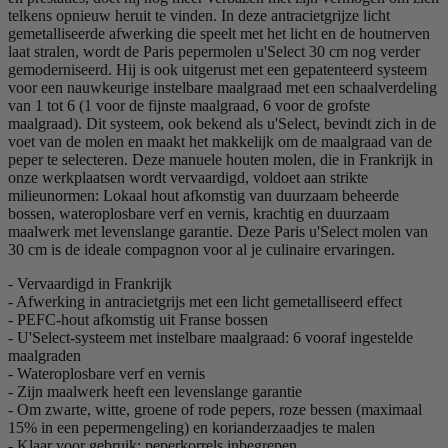
telkens opnieuw heruit te vinden. In deze antracietgrijze licht
gemetalliseerde afwerking die speelt met het licht en de houtnerven
laat stralen, wordt de Paris pepermolen u'Select 30 cm nog verder
gemoderniseerd. Hij is ook uitgerust met een gepatenteerd systeem
voor een nauwkeurige instelbare maalgraad met een schaalverdeling
van 1 tot 6 (1 voor de fijnste maalgraad, 6 voor de grofste
maalgraad). Dit systeem, ook bekend als u'Select, bevindt zich in de
voet van de molen en maakt het makkelijk om de maalgraad van de
peper te selecteren. Deze manuele houten molen, die in Frankrijk in
onze werkplaatsen wordt vervaardigd, voldoet aan strikte
milieunormen: Lokaal hout afkomstig van duurzaam beheerde
bossen, wateroplosbare verf en vernis, krachtig en duurzaam
maalwerk met levenslange garantie. Deze Paris u'Select molen van
30 cm is de ideale compagnon voor al je culinaire ervaringen.
- Vervaardigd in Frankrijk
- Afwerking in antracietgrijs met een licht gemetalliseerd effect
- PEFC-hout afkomstig uit Franse bossen
- U'Select-systeem met instelbare maalgraad: 6 vooraf ingestelde
maalgraden
- Wateroplosbare verf en vernis
- Zijn maalwerk heeft een levenslange garantie
- Om zwarte, witte, groene of rode pepers, roze bessen (maximaal
15% in een pepermengeling) en korianderzaadjes te malen
- Klaar voor gebruik: peperkorrels inbegrepen.