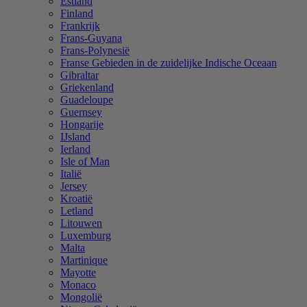
Estland
Finland
Frankrijk
Frans-Guyana
Frans-Polynesië
Franse Gebieden in de zuidelijke Indische Oceaan
Gibraltar
Griekenland
Guadeloupe
Guernsey
Hongarije
IJsland
Ierland
Isle of Man
Italië
Jersey
Kroatië
Letland
Litouwen
Luxemburg
Malta
Martinique
Mayotte
Monaco
Mongolië