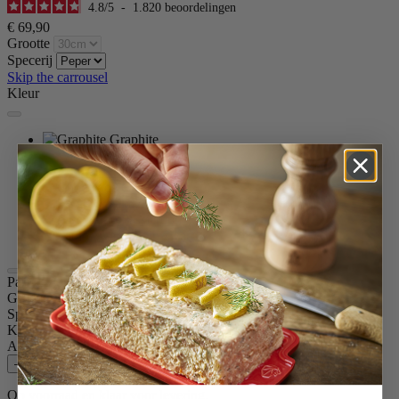
4.8
/
5
-
1.820
beoordelingen
€ 69,90
Grootte
Specerij
Skip the carrousel
Kleur
Graphite
Wit Gelakt
Naturel
Chocolade
Zwart Gelakt
Passierood
Satijn zwart
Paris u'Select
Grootte
30cm
Specerij
Peper
Kleur
Graphite
Aantal
–
+
Op voorraad en klaar voor levering.