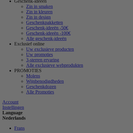
Geschenk-ideeën
Zin in smaken
Zin in kleuren
Zin in design
Geschenkpakketten
Geschenk-ideeën -50€
Geschenk-ideeën -100€
Alle geschenk-ideeën
Exclusief online
Uw exclusieve producten
Uw promoties
3-sterren ervaring
Alle exclusieve webprodukten
PROMOTIES
Molens
Wijnbenodigdheden
Geschenkdozen
Alle Promoties
Account
Instellingen
Language
Nederlands
Frans