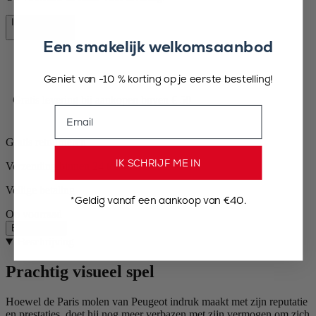
In winkelmand
€ 69,90
Een smakelijk welkomsaanbod
Geniet van -10 % korting op je eerste bestelling!
Gratis levering bij aankopen boven € 50
Email
Gratis retourneren
IK SCHRIJF ME IN
Verzending binnen 24 tot 48 uur
Veilige betaling
*Geldig vanaf een aankoop van €40.
Op voorraad
Beschrijving
Beschrijving
Prachtig visueel spel
Hoewel de Paris molen van Peugeot indruk maakt met zijn reputatie
en prestaties, doet hij nog meer verbazen met zijn vermogen om zich