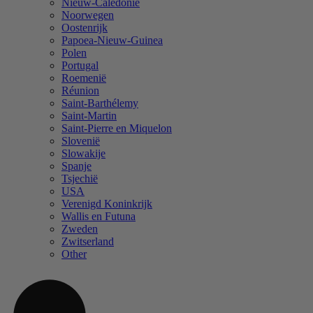
Nieuw-Caledonië
Noorwegen
Oostenrijk
Papoea-Nieuw-Guinea
Polen
Portugal
Roemenië
Réunion
Saint-Barthélemy
Saint-Martin
Saint-Pierre en Miquelon
Slovenië
Slowakije
Spanje
Tsjechië
USA
Verenigd Koninkrijk
Wallis en Futuna
Zweden
Zwitserland
Other