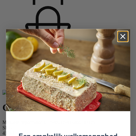
Startpagina
Specerijmolens
Pepermolens
Houten pepermolens
Checkmate
Checkmate
Manuele pepermolen uit hout, chocolade, 30 cm
SKU
41861
Een smakelijk welkomsaanbod