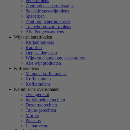
Pepermolens
Zoutmolens en zoutvaatjes
Speciale specerijmolens
Specerijen
Zout- en pepermolensets
Toebehoren voor molens
Alle Peugeot-molens
Wijn- en barartikelen
Kurkentrekkers
Karaffen
Degustatieglazen
Wijn- en champagne accessoires
Alle wijnproducten
Koffiemolens
Manuele koffiemolens
Koffiekannen
Koffiemolens
Keramische ovenschalen
Ovengerecht
Individuele gerechten
Dessertgerechten
Tajine-gerechten
Mortier
Plateaus
Le barbecue