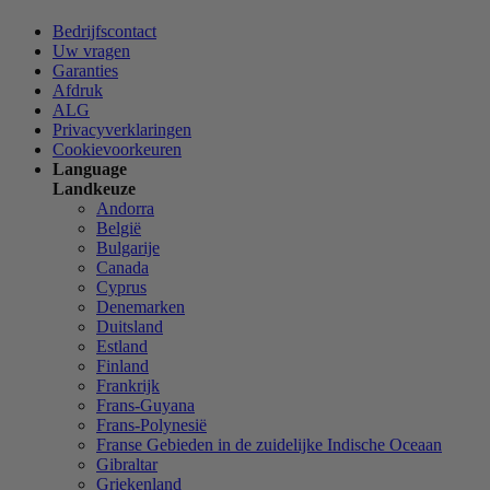
Bedrijfscontact
Uw vragen
Garanties
Afdruk
ALG
Privacyverklaringen
Cookievoorkeuren
Language
Landkeuze
Andorra
België
Bulgarije
Canada
Cyprus
Denemarken
Duitsland
Estland
Finland
Frankrijk
Frans-Guyana
Frans-Polynesië
Franse Gebieden in de zuidelijke Indische Oceaan
Gibraltar
Griekenland