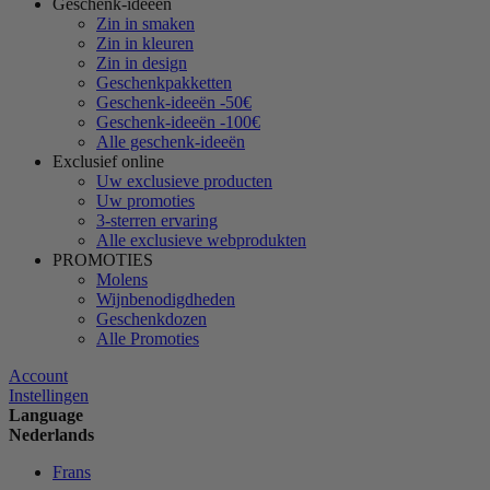
Geschenk-ideeën
Zin in smaken
Zin in kleuren
Zin in design
Geschenkpakketten
Geschenk-ideeën -50€
Geschenk-ideeën -100€
Alle geschenk-ideeën
Exclusief online
Uw exclusieve producten
Uw promoties
3-sterren ervaring
Alle exclusieve webprodukten
PROMOTIES
Molens
Wijnbenodigdheden
Geschenkdozen
Alle Promoties
Account
Instellingen
Language
Nederlands
Frans