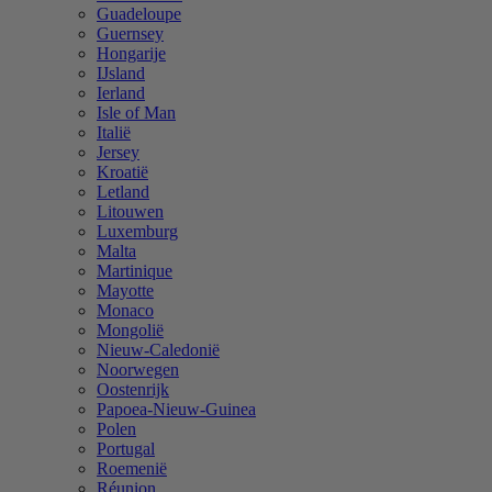
Guadeloupe
Guernsey
Hongarije
IJsland
Ierland
Isle of Man
Italië
Jersey
Kroatië
Letland
Litouwen
Luxemburg
Malta
Martinique
Mayotte
Monaco
Mongolië
Nieuw-Caledonië
Noorwegen
Oostenrijk
Papoea-Nieuw-Guinea
Polen
Portugal
Roemenië
Réunion