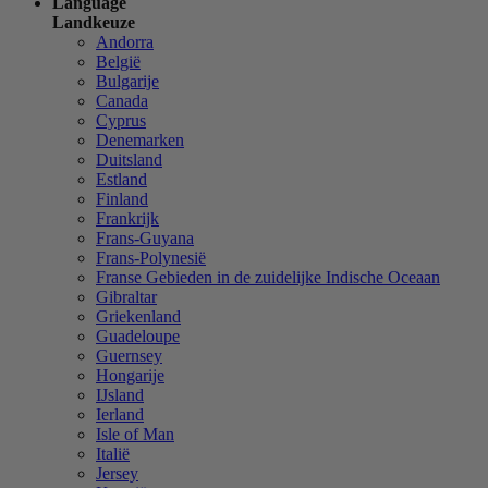
Language
Landkeuze
Andorra
België
Bulgarije
Canada
Cyprus
Denemarken
Duitsland
Estland
Finland
Frankrijk
Frans-Guyana
Frans-Polynesië
Franse Gebieden in de zuidelijke Indische Oceaan
Gibraltar
Griekenland
Guadeloupe
Guernsey
Hongarije
IJsland
Ierland
Isle of Man
Italië
Jersey