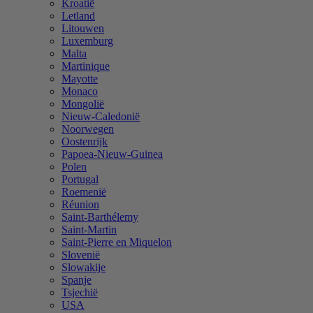
Kroatië
Letland
Litouwen
Luxemburg
Malta
Martinique
Mayotte
Monaco
Mongolië
Nieuw-Caledonië
Noorwegen
Oostenrijk
Papoea-Nieuw-Guinea
Polen
Portugal
Roemenië
Réunion
Saint-Barthélemy
Saint-Martin
Saint-Pierre en Miquelon
Slovenië
Slowakije
Spanje
Tsjechië
USA