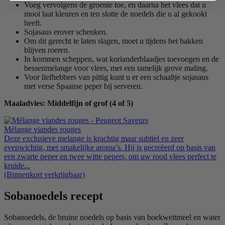
Voeg vervolgens de groente toe, en daarna het vlees dat u
mooi laat kleuren en ten slotte de noedels die u al gekookt
heeft.
Sojasaus erover schenken.
Om dit gerecht te laten slagen, moet u tijdens het bakken
blijven roeren.
In kommen scheppen, wat korianderblaadjes toevoegen en de
bessenmelange voor vlees, met een tamelijk grove maling.
Voor liefhebbers van pittig kunt u er een schaaltje sojasaus
met verse Spaanse peper bij serveren.
Maaladvies: Middelfijn of grof (4 of 5)
Mélange viandes rouges
Deze exclusieve melange is krachtig maar subtiel en zeer
evenwichtig, met smakelijke aroma’s. Hij is gecreëerd op basis van
een zwarte peper en twee witte pepers, om uw rood vlees perfect te
kruide...
(Binnenkort verkrijgbaar)
Sobanoedels recept
Sobanoedels, de bruine noedels op basis van boekweitmeel en water