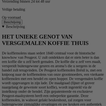
Verzending binnen 24 tot 48 uur
Veilige betaling
Op voorraad
Beschrijving
Beschrijving
HET UNIEKE GENOT VAN
VERSGEMALEN KOFFIE THUIS
De koffiemolens staan sedert 1840 centraal voor de historische
knowhow van Peugeot. U zult ontdekken dat er niets beter is dan
een koffie die u zelf heeft gemalen. De koffie die u zelf vers maalt,
verspreidt buitengewone geuren en aroma’s die u nergens in de
handel zult terugvinden. De Peugeot koffiemolen Brésil is, met een
knipoog naar de koffiemolens van onze grootmoeders, een vierkante
koffiemolen met een hendel en open hopper. De versgemalen koffie
wordt opgevangen in zijn lade. De maalgraad (fijner of grover
naargelang de gewenste soort koffie), wordt ingesteld via de
instelknop onder de hendel. Zijn gepatenteerde en exclusieve
Peugeot-maalsysteem heeft een onbeperkte garantie. Deze
koffiemolen, in walnoot gelakt beukenhout, zal zorgen voor
buitengewone zintuiglijke ervaringen en uw keuken een authentiek