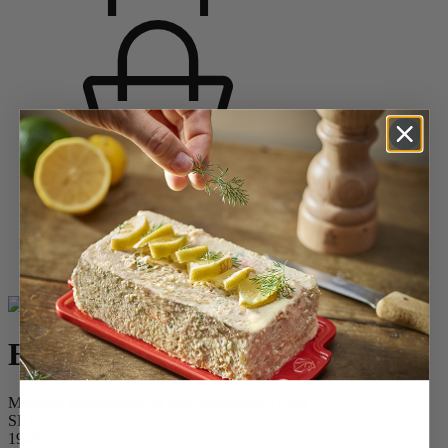
Startpagina
Koffiemolens
Koffiemolens
Langzame koffiemolens
Brésil
Brésil
Manuele koffiemolen uit hout chocolade 21 cm
SKU
19401765