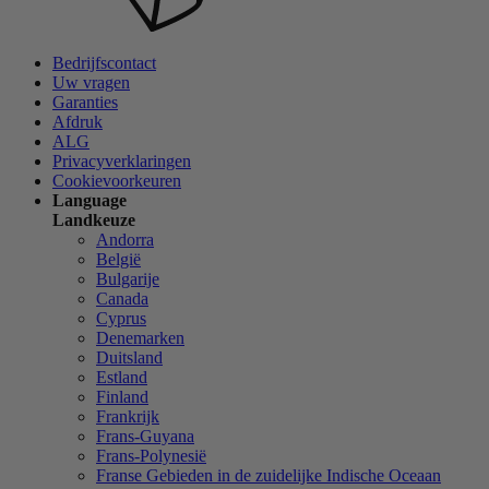
Bedrijfscontact
Uw vragen
Garanties
Afdruk
ALG
Privacyverklaringen
Cookievoorkeuren
Language
Landkeuze
Andorra
België
Bulgarije
Canada
Cyprus
Denemarken
Duitsland
Estland
Finland
Frankrijk
Frans-Guyana
Frans-Polynesië
Franse Gebieden in de zuidelijke Indische Oceaan