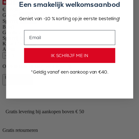
Een smakelijk welkomsaanbod
4.4
/
5
-
19
beoordelingen
€ 149,00
Grootte
Geniet van -10 % korting op je eerste bestelling!
Specerij
Brésil
Email
Grootte
21 cm
Specerij
Koffie
Kleur
Chocolade
Aantal
IK SCHRIJF ME IN
–
+
Op voorraad en klaar voor levering.
*Geldig vanaf een aankoop van €40.
In winkelmand
€ 149,00
Gratis levering bij aankopen boven € 50
Gratis retourneren