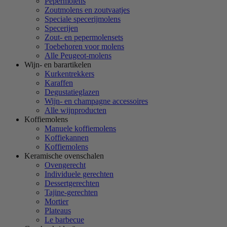
Pepermolens
Zoutmolens en zoutvaatjes
Speciale specerijmolens
Specerijen
Zout- en pepermolensets
Toebehoren voor molens
Alle Peugeot-molens
Wijn- en barartikelen
Kurkentrekkers
Karaffen
Degustatieglazen
Wijn- en champagne accessoires
Alle wijnproducten
Koffiemolens
Manuele koffiemolens
Koffiekannen
Koffiemolens
Keramische ovenschalen
Ovengerecht
Individuele gerechten
Dessertgerechten
Tajine-gerechten
Mortier
Plateaus
Le barbecue