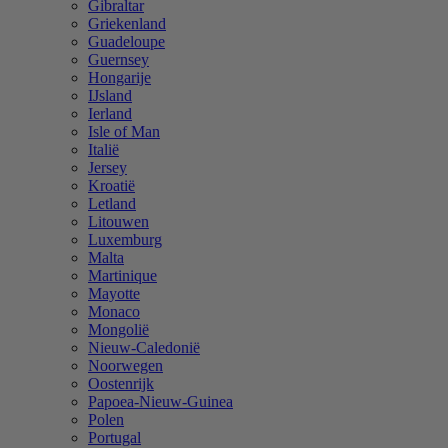
Gibraltar
Griekenland
Guadeloupe
Guernsey
Hongarije
IJsland
Ierland
Isle of Man
Italië
Jersey
Kroatië
Letland
Litouwen
Luxemburg
Malta
Martinique
Mayotte
Monaco
Mongolië
Nieuw-Caledonië
Noorwegen
Oostenrijk
Papoea-Nieuw-Guinea
Polen
Portugal