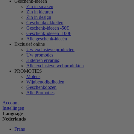
Geschenk-ideeën
Zin in smaken
Zin in kleuren
Zin in design
Geschenkpakketten
Geschenk-ideeën -50€
Geschenk-ideeën -100€
Alle geschenk-ideeën
Exclusief online
Uw exclusieve producten
Uw promoties
3-sterren ervaring
Alle exclusieve webprodukten
PROMOTIES
Molens
Wijnbenodigdheden
Geschenkdozen
Alle Promoties
Account
Instellingen
Language
Nederlands
Frans