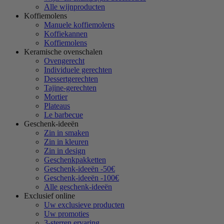
Alle wijnproducten
Koffiemolens
Manuele koffiemolens
Koffiekannen
Koffiemolens
Keramische ovenschalen
Ovengerecht
Individuele gerechten
Dessertgerechten
Tajine-gerechten
Mortier
Plateaus
Le barbecue
Geschenk-ideeën
Zin in smaken
Zin in kleuren
Zin in design
Geschenkpakketten
Geschenk-ideeën -50€
Geschenk-ideeën -100€
Alle geschenk-ideeën
Exclusief online
Uw exclusieve producten
Uw promoties
3-sterren ervaring