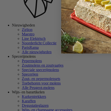
Nieuwigheden
Zirlion
Maestro
Line Elektrisch
Noorderlicht Collectie
ParisRama
Alle nieuwigheden
Specerijmolens
Pepermolens
Zoutmolens en zoutvaatjes
Speciale specerijmolens
Specerijen
Zout- en pepermolensets
Toebehoren voor molens
Alle Peugeot-molens
Wijn- en barartikelen
Kurkentrekkers
Karaffen
Degustatieglazen
Wijn- en champagne accessoires