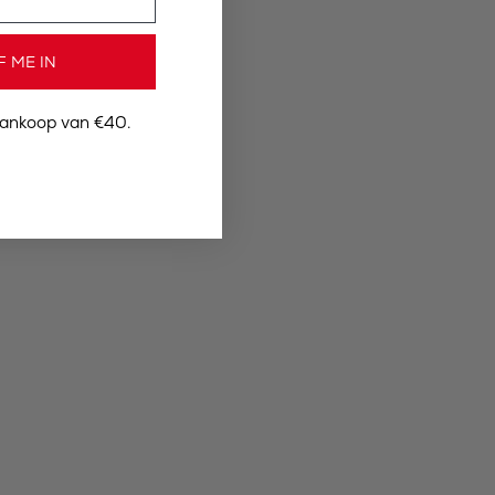
F ME IN
aankoop van €40.