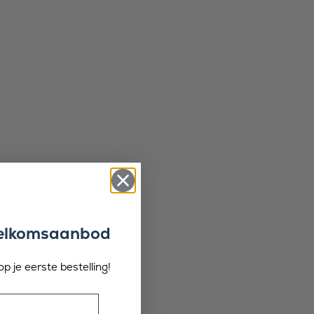
welkomsaanbod
p je eerste bestelling!