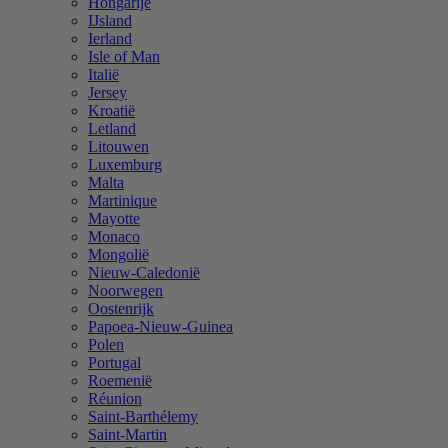
Hongarije
IJsland
Ierland
Isle of Man
Italië
Jersey
Kroatië
Letland
Litouwen
Luxemburg
Malta
Martinique
Mayotte
Monaco
Mongolië
Nieuw-Caledonië
Noorwegen
Oostenrijk
Papoea-Nieuw-Guinea
Polen
Portugal
Roemenië
Réunion
Saint-Barthélemy
Saint-Martin