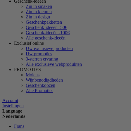
Geschenk-ideeën
Zin in smaken
Zin in kleuren
Zin in design
Geschenkpakketten
Geschenk-ideeën -50€
Geschenk-ideeën -100€
Alle geschenk-ideeën
Exclusief online
Uw exclusieve producten
Uw promoties
3-sterren ervaring
Alle exclusieve webprodukten
PROMOTIES
Molens
Wijnbenodigdheden
Geschenkdozen
Alle Promoties
Account
Instellingen
Language
Nederlands
Frans