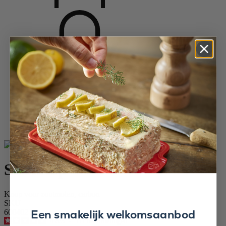
Startpagina
Specerijmolens
Toebehoren voor molens
Sierknop
Sierknop
Knop voor zoutmolen, carbon
SKU
Een smakelijk welkomsaanbod
600402
4.8
/
5
-
111
beoordelingen