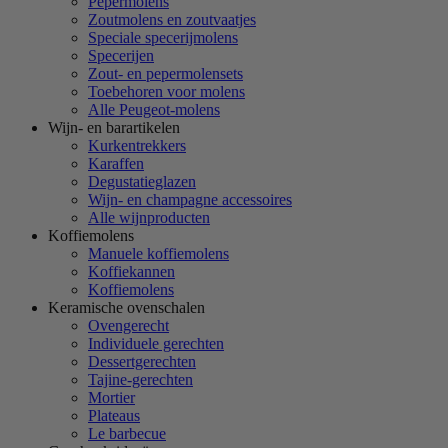
Pepermolens
Zoutmolens en zoutvaatjes
Speciale specerijmolens
Specerijen
Zout- en pepermolensets
Toebehoren voor molens
Alle Peugeot-molens
Wijn- en barartikelen
Kurkentrekkers
Karaffen
Degustatieglazen
Wijn- en champagne accessoires
Alle wijnproducten
Koffiemolens
Manuele koffiemolens
Koffiekannen
Koffiemolens
Keramische ovenschalen
Ovengerecht
Individuele gerechten
Dessertgerechten
Tajine-gerechten
Mortier
Plateaus
Le barbecue