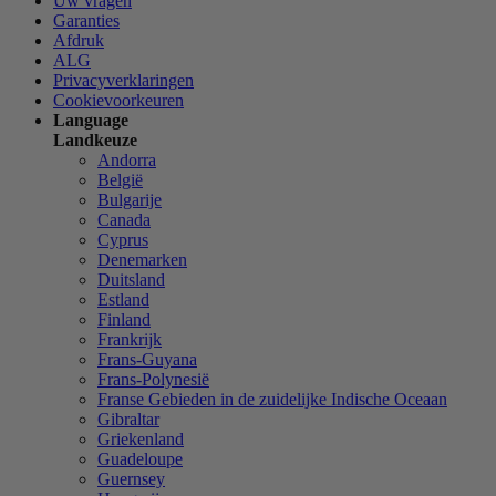
Uw vragen
Garanties
Afdruk
ALG
Privacyverklaringen
Cookievoorkeuren
Language
Landkeuze
Andorra
België
Bulgarije
Canada
Cyprus
Denemarken
Duitsland
Estland
Finland
Frankrijk
Frans-Guyana
Frans-Polynesië
Franse Gebieden in de zuidelijke Indische Oceaan
Gibraltar
Griekenland
Guadeloupe
Guernsey