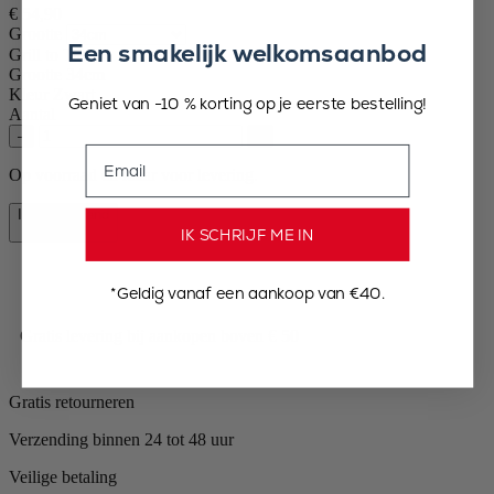
€ 54,90
Grootte
Een smakelijk welkomsaanbod
Grill to Table
Grootte
34cm
Kleur
Zwart
Geniet van -10 % korting op je eerste bestelling!
Aantal
–
+
Email
Op voorraad en klaar voor levering.
In winkelmand
€ 54,90
IK SCHRIJF ME IN
*Geldig vanaf een aankoop van €40.
Gratis levering bij aankopen boven € 50
Gratis retourneren
Verzending binnen 24 tot 48 uur
Veilige betaling