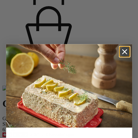
Startpagina
Keramische ovenschalen
Alle keramische ovenschalen
Grill to Table
Grill to Table
GRILL TO TABLE, Pizzaplaat, Zwart, 34 cm
SKU
63054
4.7
/
5
-
6
beoordelingen