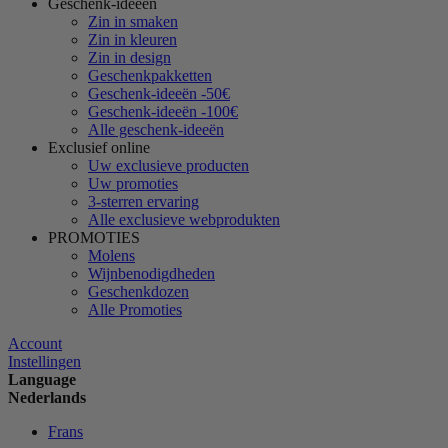
Geschenk-ideeën
Zin in smaken
Zin in kleuren
Zin in design
Geschenkpakketten
Geschenk-ideeën -50€
Geschenk-ideeën -100€
Alle geschenk-ideeën
Exclusief online
Uw exclusieve producten
Uw promoties
3-sterren ervaring
Alle exclusieve webprodukten
PROMOTIES
Molens
Wijnbenodigdheden
Geschenkdozen
Alle Promoties
Account
Instellingen
Language
Nederlands
Frans