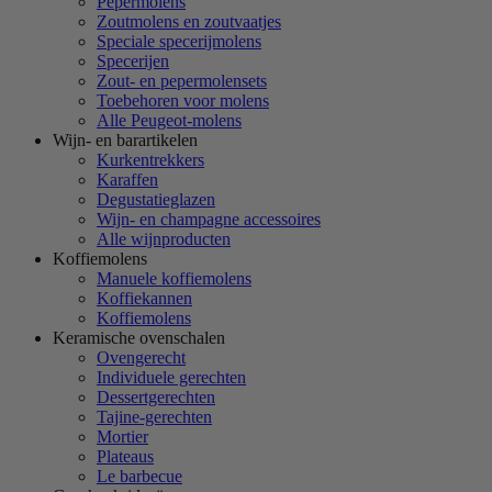
Pepermolens
Zoutmolens en zoutvaatjes
Speciale specerijmolens
Specerijen
Zout- en pepermolensets
Toebehoren voor molens
Alle Peugeot-molens
Wijn- en barartikelen
Kurkentrekkers
Karaffen
Degustatieglazen
Wijn- en champagne accessoires
Alle wijnproducten
Koffiemolens
Manuele koffiemolens
Koffiekannen
Koffiemolens
Keramische ovenschalen
Ovengerecht
Individuele gerechten
Dessertgerechten
Tajine-gerechten
Mortier
Plateaus
Le barbecue