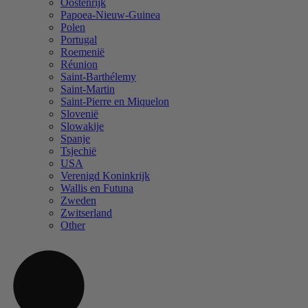
Oostenrijk
Papoea-Nieuw-Guinea
Polen
Portugal
Roemenië
Réunion
Saint-Barthélemy
Saint-Martin
Saint-Pierre en Miquelon
Slovenië
Slowakije
Spanje
Tsjechië
USA
Verenigd Koninkrijk
Wallis en Futuna
Zweden
Zwitserland
Other