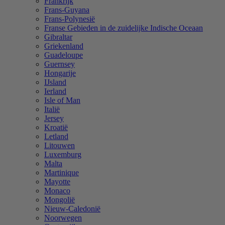
Frankrijk
Frans-Guyana
Frans-Polynesië
Franse Gebieden in de zuidelijke Indische Oceaan
Gibraltar
Griekenland
Guadeloupe
Guernsey
Hongarije
IJsland
Ierland
Isle of Man
Italië
Jersey
Kroatië
Letland
Litouwen
Luxemburg
Malta
Martinique
Mayotte
Monaco
Mongolië
Nieuw-Caledonië
Noorwegen