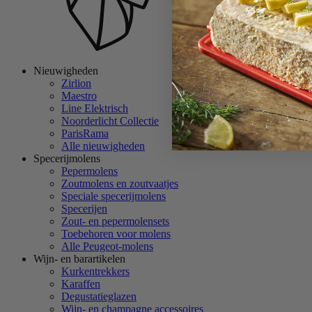
Nieuwigheden
Zirlion
Maestro
Line Elektrisch
Noorderlicht Collectie
ParisRama
Alle nieuwigheden
Specerijmolens
Pepermolens
Zoutmolens en zoutvaatjes
Speciale specerijmolens
Specerijen
Zout- en pepermolensets
Toebehoren voor molens
Alle Peugeot-molens
Wijn- en barartikelen
Kurkentrekkers
Karaffen
Degustatieglazen
Wijn- en champagne accessoires