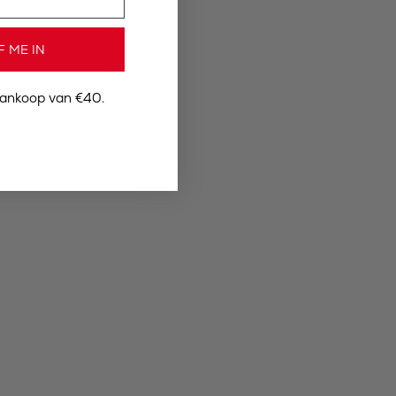
F ME IN
aankoop van €40.