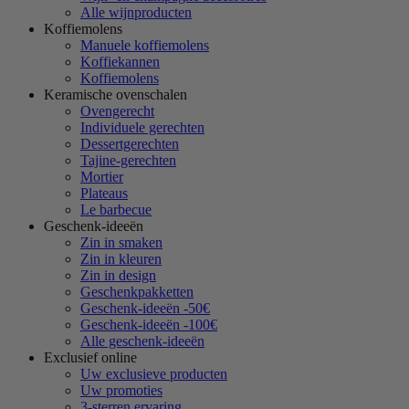
Alle wijnproducten
Koffiemolens
Manuele koffiemolens
Koffiekannen
Koffiemolens
Keramische ovenschalen
Ovengerecht
Individuele gerechten
Dessertgerechten
Tajine-gerechten
Mortier
Plateaus
Le barbecue
Geschenk-ideeën
Zin in smaken
Zin in kleuren
Zin in design
Geschenkpakketten
Geschenk-ideeën -50€
Geschenk-ideeën -100€
Alle geschenk-ideeën
Exclusief online
Uw exclusieve producten
Uw promoties
3-sterren ervaring