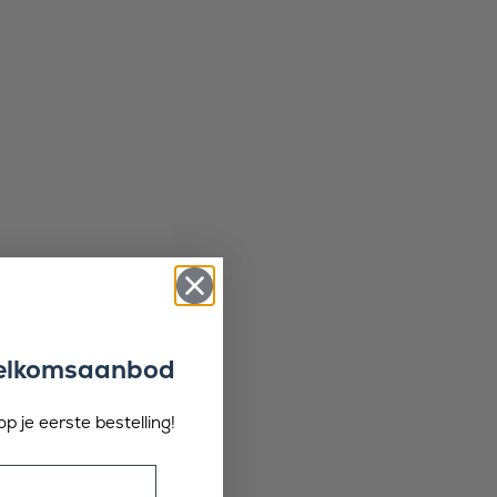
welkomsaanbod
p je eerste bestelling!