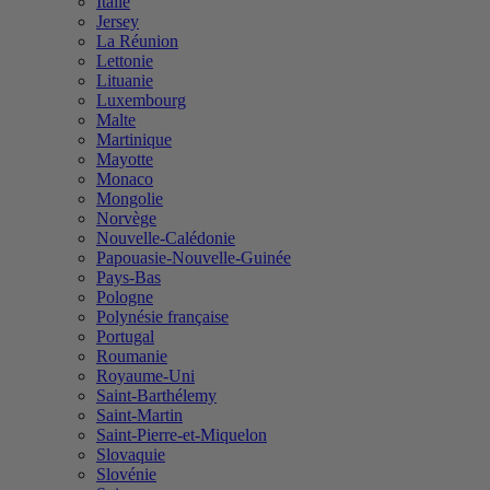
Italie
Jersey
La Réunion
Lettonie
Lituanie
Luxembourg
Malte
Martinique
Mayotte
Monaco
Mongolie
Norvège
Nouvelle-Calédonie
Papouasie-Nouvelle-Guinée
Pays-Bas
Pologne
Polynésie française
Portugal
Roumanie
Royaume-Uni
Saint-Barthélemy
Saint-Martin
Saint-Pierre-et-Miquelon
Slovaquie
Slovénie