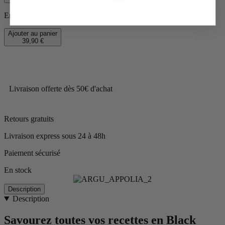
En stock et prêt à être livré chez vous.
Ajouter au panier
39,90 €
Livraison offerte dès 50€ d'achat
Retours gratuits
Livraison express sous 24 à 48h
Paiement sécurisé
En stock
Description
Description
Savourez toutes vos recettes en Black