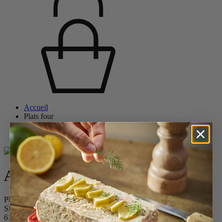
Accueil
Plats four
Tous les plats
Appolia
Appolia
Plat four céramique rectangle noir satin 32 cm - 12.5in
SKU
61500