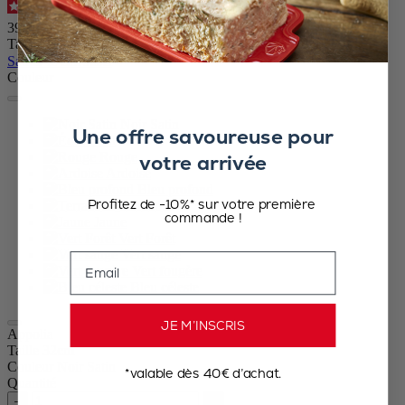
4.9
/
5
-
354
avis
39,90 €
Taille
Sauter le carrousel
Couleur
Noir Satin
Une offre savoureuse pour
Écru
Rouge
votre arrivée
Ardoise
Bleu profond
Profitez de -10%* sur votre première
Terracotta
commande !
Jaune
Vert Forêt
Vert sauge
Email
Vert fougère
Bleu céleste
JE M’INSCRIS
Appolia
Taille
32cm
Couleur
Noir Satin
*valable dès 40€ d’achat.
Quantité
–
+