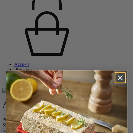
Accueil
Plats four
Tous les plats
Appolia
Appolia
Plat four céramique rectangle jaune safran 32 cm - 12.5in
SKU
61432