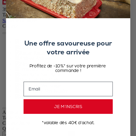
4.9
/
5
-
371
avis
39,90 €
Taille
Sauter le carrousel
Couleur
Une offre savoureuse pour
Jaune
Écru
votre arrivée
Rouge
Ardoise
Bleu profond
Profitez de -10%* sur votre première
Terracotta
commande !
Noir Satin
Vert Forêt
Email
Vert sauge
Vert fougère
Bleu céleste
JE M’INSCRIS
Appolia
Taille
32cm
*valable dès 40€ d’achat.
Couleur
Jaune
Quantité
–
+