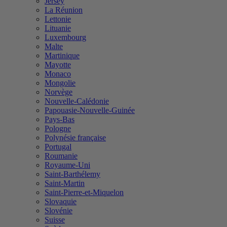
Jersey
La Réunion
Lettonie
Lituanie
Luxembourg
Malte
Martinique
Mayotte
Monaco
Mongolie
Norvège
Nouvelle-Calédonie
Papouasie-Nouvelle-Guinée
Pays-Bas
Pologne
Polynésie française
Portugal
Roumanie
Royaume-Uni
Saint-Barthélemy
Saint-Martin
Saint-Pierre-et-Miquelon
Slovaquie
Slovénie
Suisse