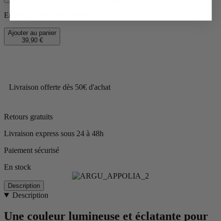
En stock et prêt à être livré chez vous.
Ajouter au panier
39,90 €
Livraison offerte dès 50€ d'achat
Retours gratuits
Livraison express sous 24 à 48h
Paiement sécurisé
En stock
Description
Description
Une couleur lumineuse et éclatante pour