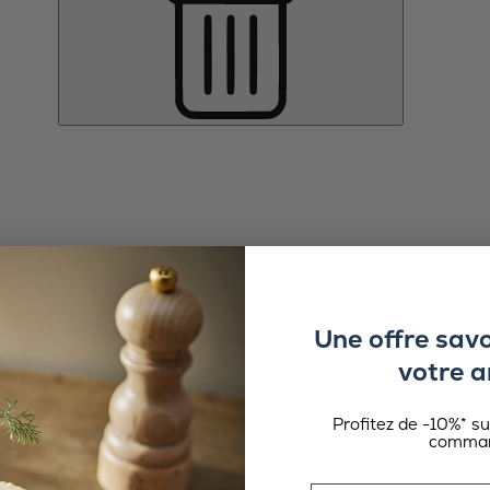
Une offre sav
votre a
Profitez de -10%* s
comman