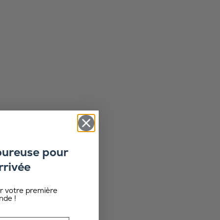
oureuse pour
rrivée
ur votre première
de !