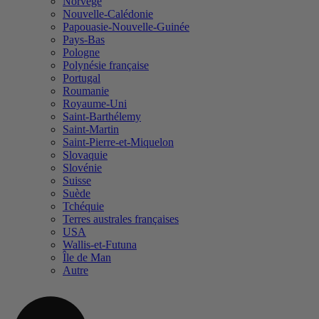
Norvège
Nouvelle-Calédonie
Papouasie-Nouvelle-Guinée
Pays-Bas
Pologne
Polynésie française
Portugal
Roumanie
Royaume-Uni
Saint-Barthélemy
Saint-Martin
Saint-Pierre-et-Miquelon
Slovaquie
Slovénie
Suisse
Suède
Tchéquie
Terres australes françaises
USA
Wallis-et-Futuna
Île de Man
Autre