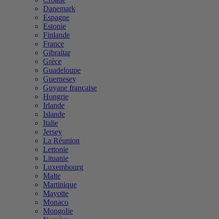
Danemark
Espagne
Estonie
Finlande
France
Gibraltar
Grèce
Guadeloupe
Guernesey
Guyane française
Hongrie
Irlande
Islande
Italie
Jersey
La Réunion
Lettonie
Lituanie
Luxembourg
Malte
Martinique
Mayotte
Monaco
Mongolie