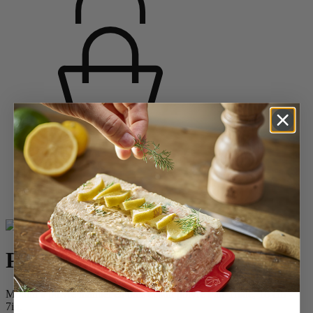
Accueil
Saveurs d'épices
Moulins à poivre
Moulins à poivre en bois
Paris Nature
Paris Nature
Moulin à poivre manuel en bois et son poivre Fair Trade, 18 cm -
7in.