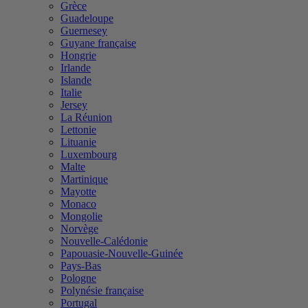
Grèce
Guadeloupe
Guernesey
Guyane française
Hongrie
Irlande
Islande
Italie
Jersey
La Réunion
Lettonie
Lituanie
Luxembourg
Malte
Martinique
Mayotte
Monaco
Mongolie
Norvège
Nouvelle-Calédonie
Papouasie-Nouvelle-Guinée
Pays-Bas
Pologne
Polynésie française
Portugal