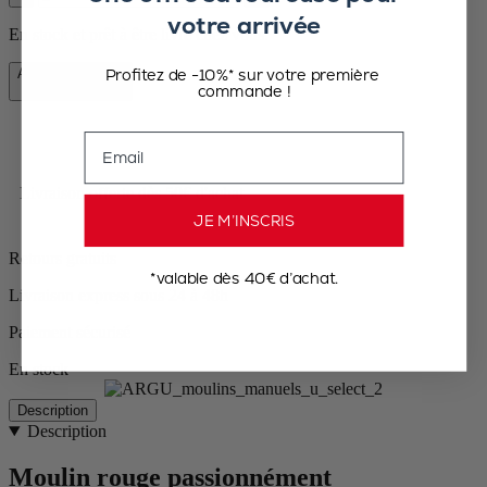
votre arrivée
En stock et prêt à être livré chez vous.
Profitez de -10%* sur votre première
Ajouter au panier
commande !
43,90 €
Email
Livraison offerte dès 50€ d'achat
JE M’INSCRIS
Retours gratuits
*valable dès 40€ d’achat.
Livraison express sous 24 à 48h
Paiement sécurisé
En stock
Description
Description
Moulin rouge passionnément