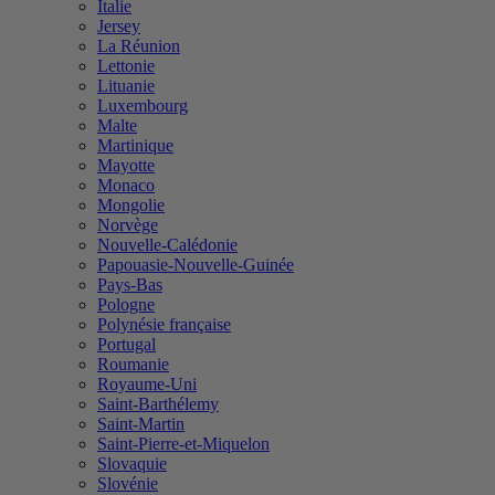
Italie
Jersey
La Réunion
Lettonie
Lituanie
Luxembourg
Malte
Martinique
Mayotte
Monaco
Mongolie
Norvège
Nouvelle-Calédonie
Papouasie-Nouvelle-Guinée
Pays-Bas
Pologne
Polynésie française
Portugal
Roumanie
Royaume-Uni
Saint-Barthélemy
Saint-Martin
Saint-Pierre-et-Miquelon
Slovaquie
Slovénie