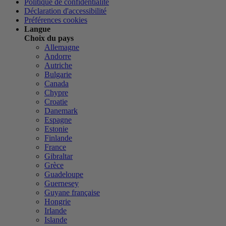
Politique de confidentialité
Déclaration d'accessibilité
Préférences cookies
Langue
Choix du pays
Allemagne
Andorre
Autriche
Bulgarie
Canada
Chypre
Croatie
Danemark
Espagne
Estonie
Finlande
France
Gibraltar
Grèce
Guadeloupe
Guernesey
Guyane française
Hongrie
Irlande
Islande