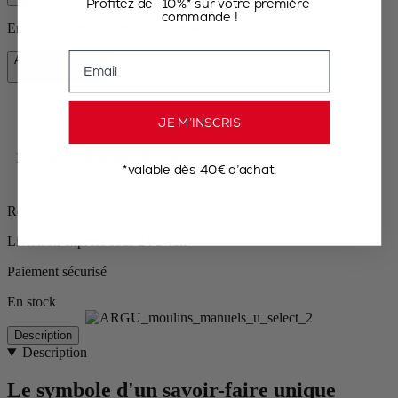
Profitez de -10%* sur votre première
commande !
En stock et prêt à être livré chez vous.
Email
Ajouter au panier
63,90 €
JE M’INSCRIS
Livraison offerte dès 50€ d'achat
*valable dès 40€ d’achat.
Retours gratuits
Livraison express sous 24 à 48h
Paiement sécurisé
En stock
Description
Description
Le symbole d'un savoir-faire unique