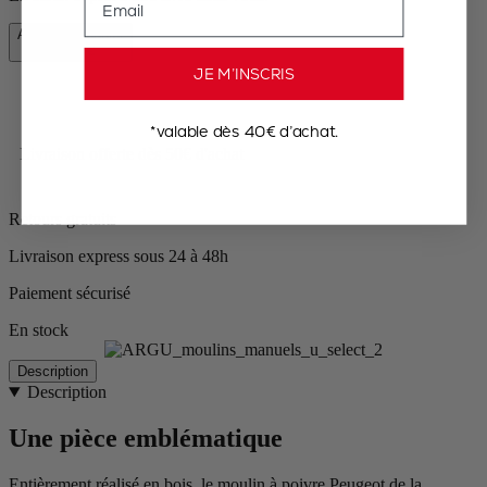
Ajouter au panier
97,90 €
JE M’INSCRIS
*valable dès 40€ d’achat.
Livraison offerte dès 50€ d'achat
Retours gratuits
Livraison express sous 24 à 48h
Paiement sécurisé
En stock
Description
Description
Une pièce emblématique
Entièrement réalisé en bois, le moulin à poivre Peugeot de la