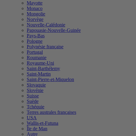
Mayotte
Monaco
Mongolie
Norvège
Nouvelle-Calédonie
Papouasie-Nouvelle-Guinée
Pays-Bas
Pologne
Polynésie française
Portugal
Roumanie
Royaume-Uni
Saint-Barthélemy
Saint-Martin
Saint-Pierre-et-Miquelon
Slovaquie
Slovénie
Suisse
Suède
Tchéquie
Terres australes françaises
USA
Wallis-et-Futuna
Île de Man
Autre