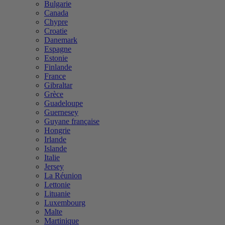
Bulgarie
Canada
Chypre
Croatie
Danemark
Espagne
Estonie
Finlande
France
Gibraltar
Grèce
Guadeloupe
Guernesey
Guyane française
Hongrie
Irlande
Islande
Italie
Jersey
La Réunion
Lettonie
Lituanie
Luxembourg
Malte
Martinique