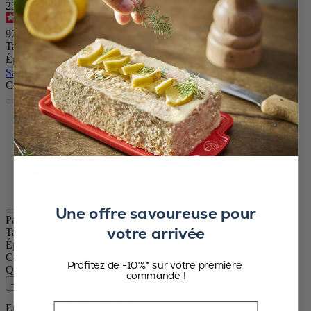
23546
4.8
/
5
-
1 821
avis
97,90 €
Taille
Épice
Sauter le carrousel
Couleur
Chocolat
Naturel
Noir Satin
Laqué Blanc
Rouge Passion
Graphite
Une offre savoureuse pour
Paris u'Select
votre arrivée
Taille
40cm
Épice
Poivre
Couleur
Chocolat
Profitez de -10%* sur votre première
Quantité
commande !
–
+
Email
En stock et prêt à être livré chez vous.