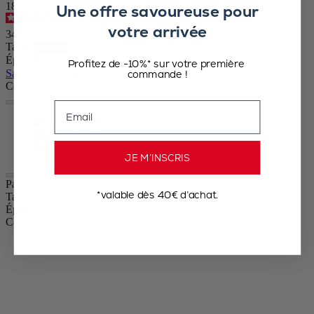
1870412
Une offre savoureuse pour
4.7
/
5
-
787
avis
votre arrivée
34,90 €
Taille
Épice
Profitez de -10%* sur votre première
Sauter le carrousel
commande !
Couleur
Email
Laqué Noir
Chocolat
Naturel
JE M’INSCRIS
Paris
*valable dès 40€ d’achat.
Taille
12cm
Épice
Poivre
Couleur
Laqué Noir