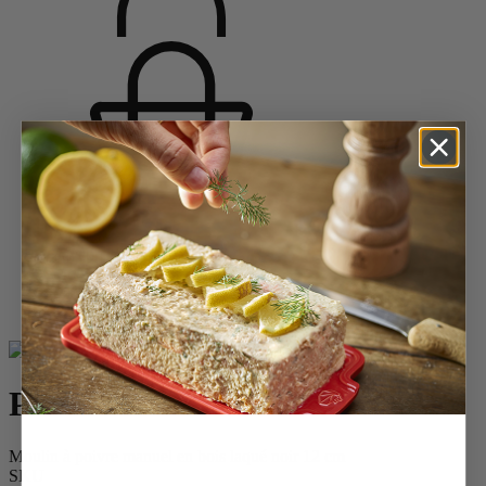
Accueil
Saveurs d'épices
Moulins à poivre
Moulins à poivre en bois
Paris
Paris
Moulin à poivre manuel en bois laqué noir 12 cm
SKU