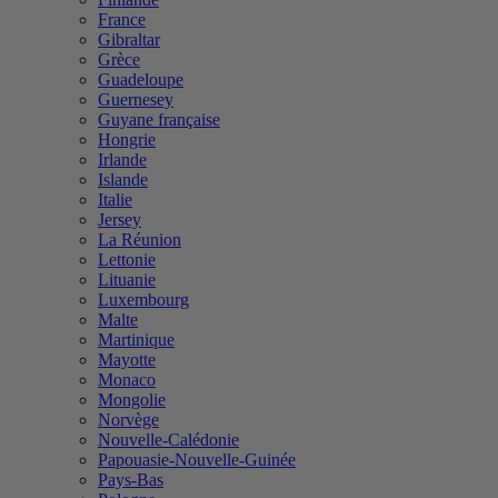
France
Gibraltar
Grèce
Guadeloupe
Guernesey
Guyane française
Hongrie
Irlande
Islande
Italie
Jersey
La Réunion
Lettonie
Lituanie
Luxembourg
Malte
Martinique
Mayotte
Monaco
Mongolie
Norvège
Nouvelle-Calédonie
Papouasie-Nouvelle-Guinée
Pays-Bas