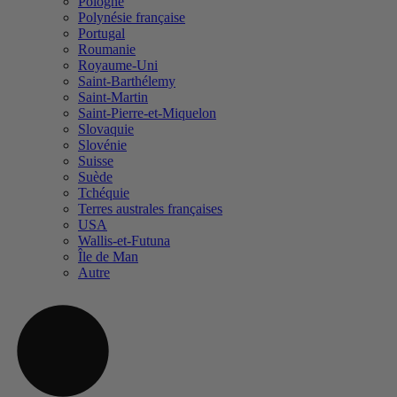
Pologne
Polynésie française
Portugal
Roumanie
Royaume-Uni
Saint-Barthélemy
Saint-Martin
Saint-Pierre-et-Miquelon
Slovaquie
Slovénie
Suisse
Suède
Tchéquie
Terres australes françaises
USA
Wallis-et-Futuna
Île de Man
Autre