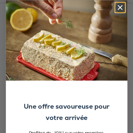
Cet ensemble Made in France proposé en coffret par Peugeot
comprend :
- 1 moulin à poivre en bois Paris u'Select laqué aubergine 18 cm
- 1 moulin à sel en bois Paris u'Select laqué rose bonbon 18 cm
- 1 entonnoir inox
- 1 sachet échantillon de poivre et de sel
Pour donner de la couleur à votre table et mettre de la vie dans
votre assiette
Une offre savoureuse pour
votre arrivée
L'avis de nos clients
Profitez de -10%* sur votre première