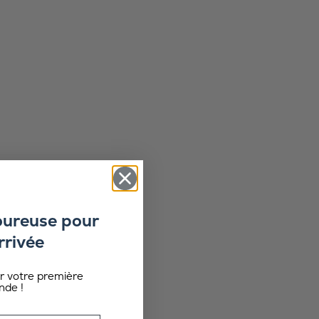
oureuse pour
rrivée
ur votre première
de !