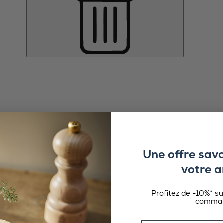
Une offre sav
votre a
Profitez de -10%* s
comman