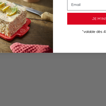
Email
JE M’IN
*valable dès 4