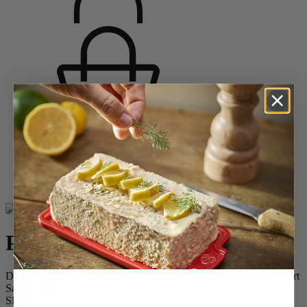
Accueil
Saveurs d'épices
Duos et Combi 2 en 1
Pack Boreal
Pack Boreal
Duo de moulins à poivre et à sel en bois Boréal Vert Fougère et Vert
Sauge 21cm
SKU