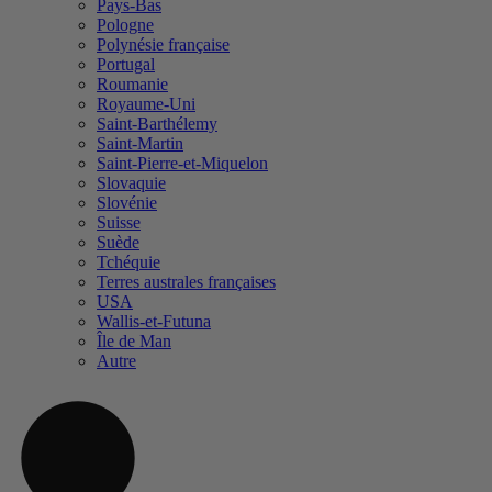
Pays-Bas
Pologne
Polynésie française
Portugal
Roumanie
Royaume-Uni
Saint-Barthélemy
Saint-Martin
Saint-Pierre-et-Miquelon
Slovaquie
Slovénie
Suisse
Suède
Tchéquie
Terres australes françaises
USA
Wallis-et-Futuna
Île de Man
Autre