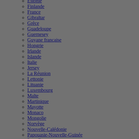
Estonie
Finlande
France
Gibraltar
Grèce
Guadeloupe
Guernesey
Guyane française
Hongrie
Irlande
Islande
Italie
Jersey
La Réunion
Lettonie
Lituanie
Luxembourg
Malte
Martinique
Mayotte
Monaco
Mongolie
Norvège
Nouvelle-Calédonie
Papouasie-Nouvelle-Guinée