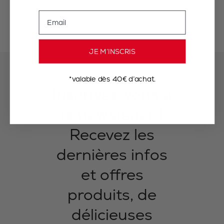
Email
JE M’INSCRIS
*valable dès 40€ d’achat.
Inscrivez-vous à
la newsletter !
Recevez les
dernières infos
et offres
produits, de
délicieuses