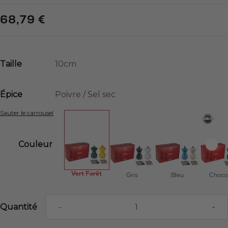
68,79 €
Taille
Épice
Sauter le carrousel
Couleur
Vert Forêt
Gris
Bleu
Choco
Quantité
–
+