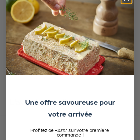
Ce duo coloré Made in France proposé en coffret cadeau comprend :
- 1 moulin à poivre en bois Bistro laqué vert forêt 10 cm
- 1 moulin à sel en bois Bistro laqué jaune safran 10 cm
- 1 sachet échantillon de poivre et de sel
Pour une table avec une touche déco en plus!
Une offre savoureuse pour
L'avis de nos clients
votre arrivée
Profitez de -10%* sur votre première
commande !