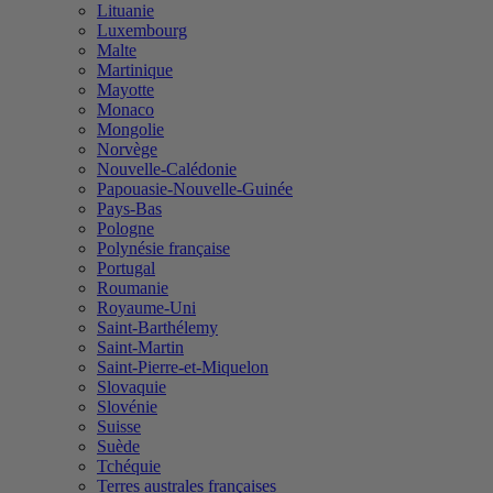
Lituanie
Luxembourg
Malte
Martinique
Mayotte
Monaco
Mongolie
Norvège
Nouvelle-Calédonie
Papouasie-Nouvelle-Guinée
Pays-Bas
Pologne
Polynésie française
Portugal
Roumanie
Royaume-Uni
Saint-Barthélemy
Saint-Martin
Saint-Pierre-et-Miquelon
Slovaquie
Slovénie
Suisse
Suède
Tchéquie
Terres australes françaises