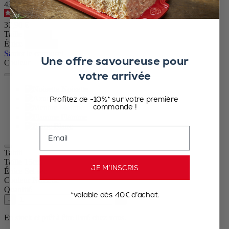
43117
4.4
/
5
-
14
avis
37,90 €
Taille
Épice
Sauter le carrousel
Une offre savoureuse pour
Couleur
votre arrivée
Noisette
Azur
Profitez de -10%* sur votre première
commande !
Menthe
Flamme
Blanc
Email
Tahiti
Taille
15cm
JE M’INSCRIS
Épice
Sel sec
Couleur
Noisette
Quantité
*valable dès 40€ d’achat.
–
+
En stock et prêt à être livré chez vous.