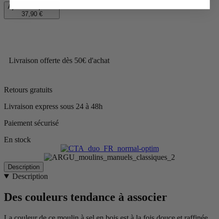
Ajouter au panier
37,90 €
Livraison offerte dès 50€ d'achat
Retours gratuits
Livraison express sous 24 à 48h
Paiement sécurisé
En stock
Description
Description
Des couleurs tendance à associer
La couleur de ce moulin à sel en bois est à la fois douce et raffinée.