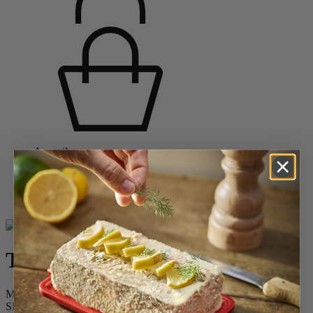
Accueil
Saveurs d'épices
Moulins à sel - salières
Moulins à sel en bois
Tahiti
Tahiti
Moulin à sel manuel en bois, 15 cm, Noisette
SKU