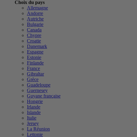
Choix du pays
Allemagne
Andorre
Autriche
Bulgarie
Canada
Chypre
Croatie
Danemark
Espagne
Estonie
Finlande
France
Gibraltar
Grèce
Guadeloupe
Guernesey
Guyane française
Hongrie
Irlande
Islande
Italie
Jersey
La Réunion
Lettonie