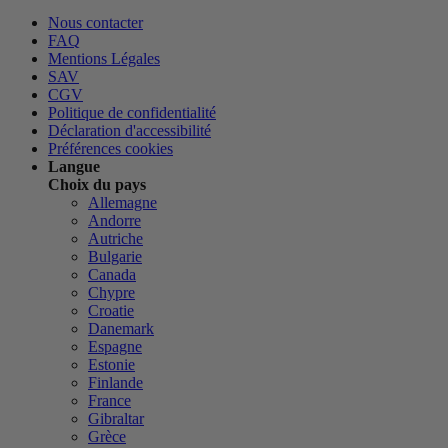
Nous contacter
FAQ
Mentions Légales
SAV
CGV
Politique de confidentialité
Déclaration d'accessibilité
Préférences cookies
Langue
Choix du pays
Allemagne
Andorre
Autriche
Bulgarie
Canada
Chypre
Croatie
Danemark
Espagne
Estonie
Finlande
France
Gibraltar
Grèce