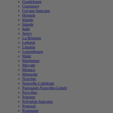
Guadeloupe
Guernesey
Guyane française
Hongrie
Irlande
Islande
Italie
Jersey
La Réunion
Lettonie
Lituanie
Luxembourg
Malte
Martinique
Mayotte
Monaco
Mongolie
Norvège
Nouvelle-Calédonie
Papouasie-Nouvelle-Guinée
Pays-Bas
Pologne
Polynésie française
Portugal
Roumanie