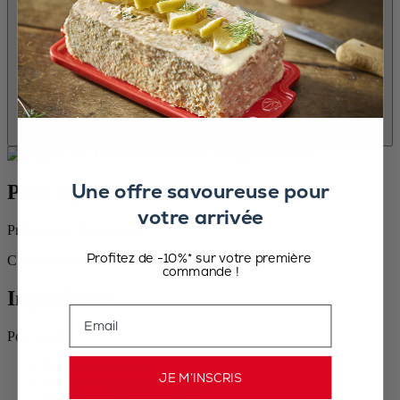
Une offre savoureuse pour
Pour 6 personnes :
votre arrivée
Préparation
15 minutes
Profitez de -10%* sur votre première
Cuisson
40 min
commande !
Ingrédients :
Email
Pour la pâte :
75 g de beurre doux
JE M’INSCRIS
150 g de farine semi-complète
60 g de poudre de noisettes