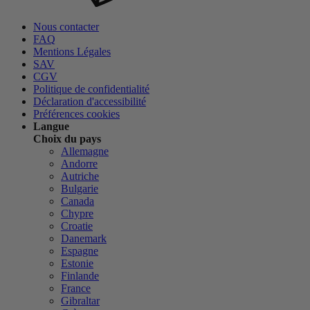
Nous contacter
FAQ
Mentions Légales
SAV
CGV
Politique de confidentialité
Déclaration d'accessibilité
Préférences cookies
Langue
Choix du pays
Allemagne
Andorre
Autriche
Bulgarie
Canada
Chypre
Croatie
Danemark
Espagne
Estonie
Finlande
France
Gibraltar