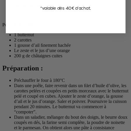
50 g de parmesan râpé
*valable dès 40€ d’achat.
Pour les légumes :
1 butternut
2 carottes
1 gousse d’ail ﬁnement hachée
Le zeste et le jus d’une orange
200 g de châtaignes cuites
Préparation :
Préchauffer le four à 180°C
Dans une poêle, faire revenir dans un ﬁlet d’huile d’olive, les
carottes pelées et coupées en petits morceaux avec le butternut
pelé et coupé en cubes. Ajouter le zeste d’orange, la gousse
d’ail et le jus d’orange. Saler et poivrer. Poursuivre la cuisson
pendant 20 minutes. Le butternut va commencer à
“compoter”.
Dans un saladier, mélanger du bout des doigts, le beurre doux
coupés en dés, la farine semi complète, la poudre de noisette
et le parmesan. On obtient alors une pâte à consistance