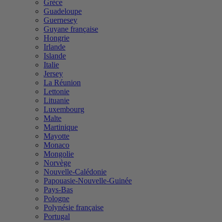
Grèce
Guadeloupe
Guernesey
Guyane française
Hongrie
Irlande
Islande
Italie
Jersey
La Réunion
Lettonie
Lituanie
Luxembourg
Malte
Martinique
Mayotte
Monaco
Mongolie
Norvège
Nouvelle-Calédonie
Papouasie-Nouvelle-Guinée
Pays-Bas
Pologne
Polynésie française
Portugal