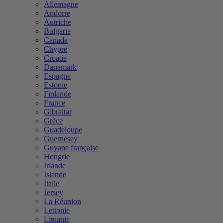
Allemagne
Andorre
Autriche
Bulgarie
Canada
Chypre
Croatie
Danemark
Espagne
Estonie
Finlande
France
Gibraltar
Grèce
Guadeloupe
Guernesey
Guyane française
Hongrie
Irlande
Islande
Italie
Jersey
La Réunion
Lettonie
Lituanie