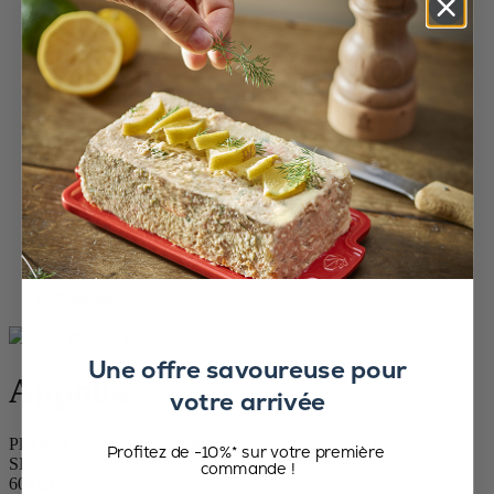
Accueil
Plats four
Tous les plats
Appolia
Une offre savoureuse pour
Appolia
votre arrivée
Plat four céramique ovale bleu profond 31 cm - 10 1/2“
Profitez de -10%* sur votre première
SKU
commande !
60619