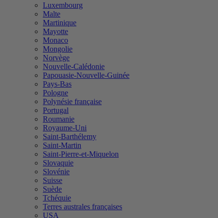
Luxembourg
Malte
Martinique
Mayotte
Monaco
Mongolie
Norvège
Nouvelle-Calédonie
Papouasie-Nouvelle-Guinée
Pays-Bas
Pologne
Polynésie française
Portugal
Roumanie
Royaume-Uni
Saint-Barthélemy
Saint-Martin
Saint-Pierre-et-Miquelon
Slovaquie
Slovénie
Suisse
Suède
Tchéquie
Terres australes françaises
USA