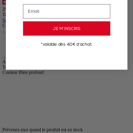
5
/
5
-
27
avis
Email
29,90 €
Taille
Sauter le carrousel
Couleur
JE M’INSCRIS
Bleu profond
*valable dès 40€ d’achat.
Rouge
Appolia
Taille
31cm
Couleur
Bleu profond
Prévenez-moi quand le produit est en stock