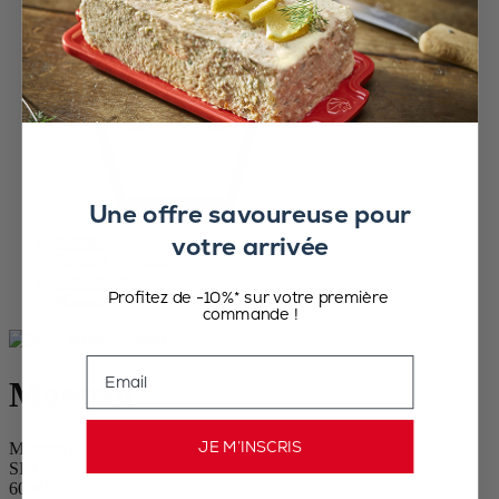
Une offre savoureuse pour
votre arrivée
Accueil
Saveurs d'épices
Accessoires
Profitez de -10%* sur votre première
Maestro
commande !
Email
Maestro
JE M’INSCRIS
Maestro Bague Zamak
SKU
600488