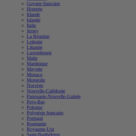
Guyane française
Hongrie
Irlande
Islande
Italie
Jersey
La Réunion
Lettonie
Lituanie
Luxembourg
Malte
Martinique
Mayotte
Monaco
Mongolie
Norvège
Nouvelle-Calédonie
Papouasie-Nouvelle-Guinée
Pays-Bas
Pologne
Polynésie française
Portugal
Roumanie
Royaume-Uni
Saint-Barthélemy