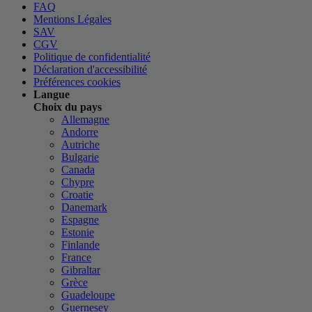
FAQ
Mentions Légales
SAV
CGV
Politique de confidentialité
Déclaration d'accessibilité
Préférences cookies
Langue
Choix du pays
Allemagne
Andorre
Autriche
Bulgarie
Canada
Chypre
Croatie
Danemark
Espagne
Estonie
Finlande
France
Gibraltar
Grèce
Guadeloupe
Guernesey