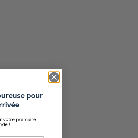
oureuse pour
rrivée
ur votre première
de !