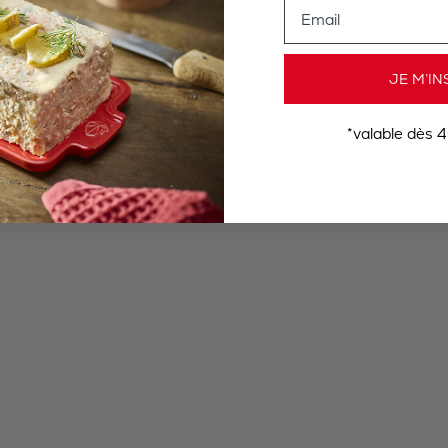
Email
JE M’IN
*valable dès 4