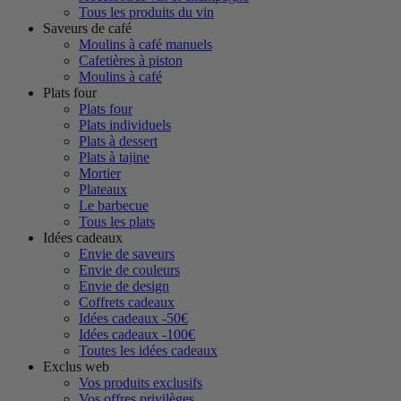
Tous les produits du vin
Saveurs de café
Moulins à café manuels
Cafetières à piston
Moulins à café
Plats four
Plats four
Plats individuels
Plats à dessert
Plats à tajine
Mortier
Plateaux
Le barbecue
Tous les plats
Idées cadeaux
Envie de saveurs
Envie de couleurs
Envie de design
Coffrets cadeaux
Idées cadeaux -50€
Idées cadeaux -100€
Toutes les idées cadeaux
Exclus web
Vos produits exclusifs
Vos offres privilèges