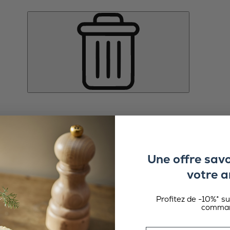
Une offre sav
votre a
Profitez de -10%* s
comman