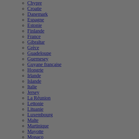
Chypre
Croatie
Danemark
Espagne
Estonie
Finlande
France
Gibraltar
Grèce
Guadeloupe
Guernesey
Guyane française
Hongrie
Irlande
Islande
Italie
Jersey
La Réunion
Lettonie
Lituanie
Luxembourg
Malte
Martinique
Mayotte
Monaco