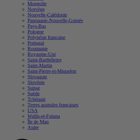
Mongolie
Norvège
Nouvelle-Calédonie
Papouasie-Nouvelle-Guinée
Pays-Bas
Pologne
Polynésie française
Portugal
Roumanie
Royaume-Uni
Saint-Barthélemy
Saint-Martin
Saint-Pierre-et-Miquelon
Slovaquie
Slovénie
Suisse
Suède
Tchéquie
Terres australes françaises
USA
Wallis-et-Futuna
Île de Man
Autre