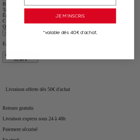
Bistro
Taille
10cm
Épice
Sel sec
JE M’INSCRIS
Couleur
Ivoire
Quantité
*valable dès 40€ d’achat.
–
+
En stock et prêt à être livré chez vous.
Ajouter au panier
31,90 €
Livraison offerte dès 50€ d'achat
Retours gratuits
Livraison express sous 24 à 48h
Paiement sécurisé
En stock