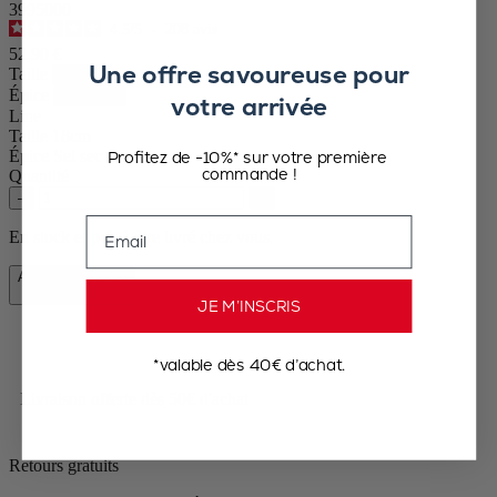
3995000
4.5
/
5
-
208
avis
52,90 €
Une offre savoureuse pour
Taille
Épice
votre arrivée
Line
Taille
18cm
Épice
Sel sec
Profitez de -10%* sur votre première
commande !
Quantité
–
+
Email
En stock et prêt à être livré chez vous.
Ajouter au panier
52,90 €
JE M’INSCRIS
*valable dès 40€ d’achat.
Livraison offerte dès 50€ d'achat
Retours gratuits