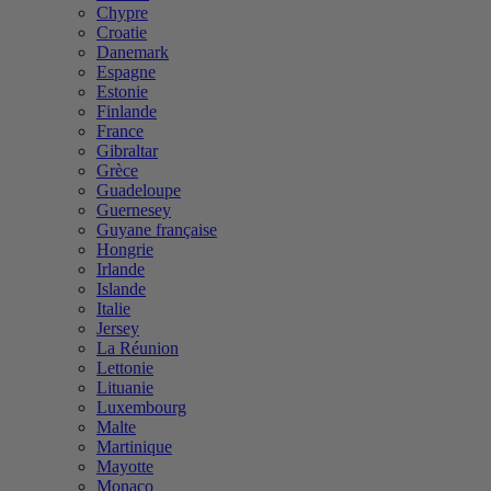
Chypre
Croatie
Danemark
Espagne
Estonie
Finlande
France
Gibraltar
Grèce
Guadeloupe
Guernesey
Guyane française
Hongrie
Irlande
Islande
Italie
Jersey
La Réunion
Lettonie
Lituanie
Luxembourg
Malte
Martinique
Mayotte
Monaco