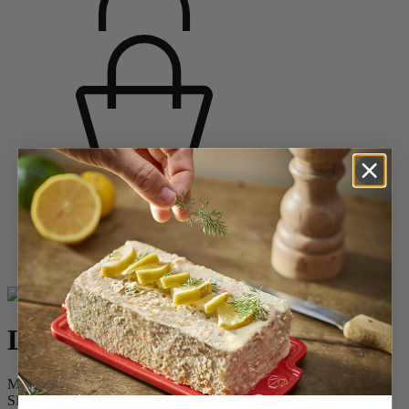
Accueil
Saveurs d'épices
Moulins à sel - salières
Moulins à sel en bois
Line
Line
Moulin à sel manuel en bois et aluminium, carbone, 18 cm - 7in
SKU