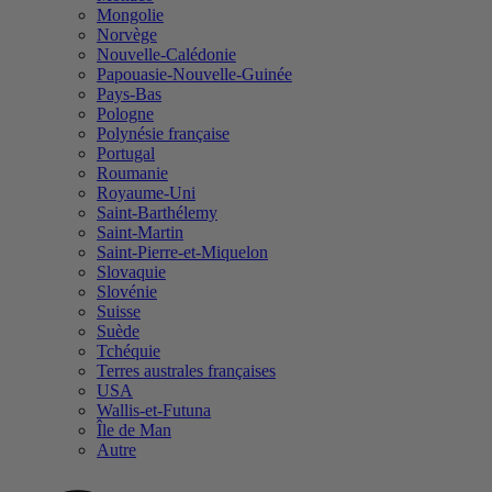
Mongolie
Norvège
Nouvelle-Calédonie
Papouasie-Nouvelle-Guinée
Pays-Bas
Pologne
Polynésie française
Portugal
Roumanie
Royaume-Uni
Saint-Barthélemy
Saint-Martin
Saint-Pierre-et-Miquelon
Slovaquie
Slovénie
Suisse
Suède
Tchéquie
Terres australes françaises
USA
Wallis-et-Futuna
Île de Man
Autre