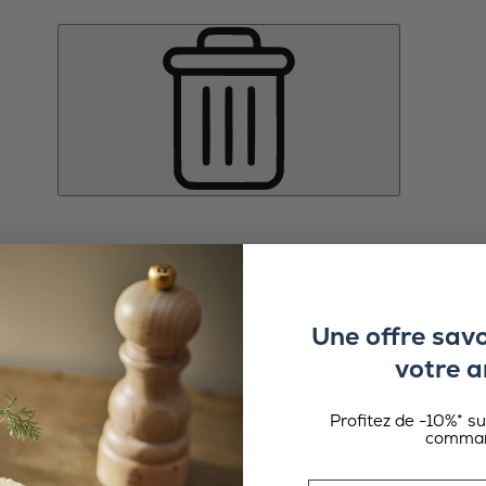
Une offre sav
votre a
Profitez de -10%* s
comman