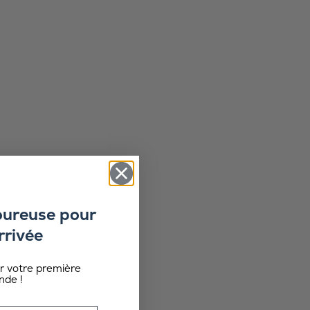
oureuse pour
rrivée
ur votre première
de !