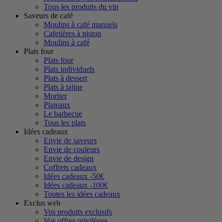
Tous les produits du vin
Saveurs de café
Moulins à café manuels
Cafetières à piston
Moulins à café
Plats four
Plats four
Plats individuels
Plats à dessert
Plats à tajine
Mortier
Plateaux
Le barbecue
Tous les plats
Idées cadeaux
Envie de saveurs
Envie de couleurs
Envie de design
Coffrets cadeaux
Idées cadeaux -50€
Idées cadeaux -100€
Toutes les idées cadeaux
Exclus web
Vos produits exclusifs
Vos offres privilèges