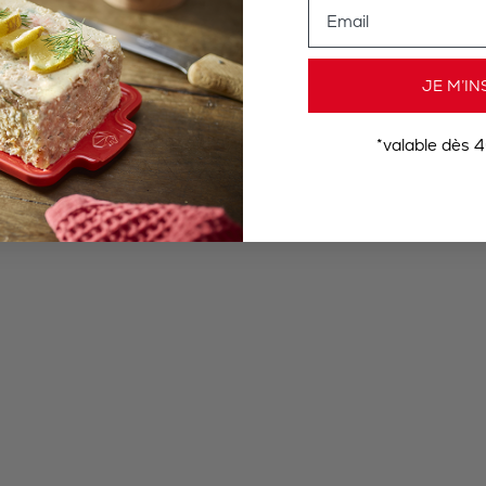
Email
JE M’IN
*valable dès 4