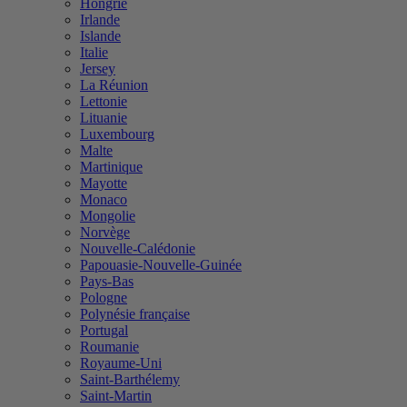
Hongrie
Irlande
Islande
Italie
Jersey
La Réunion
Lettonie
Lituanie
Luxembourg
Malte
Martinique
Mayotte
Monaco
Mongolie
Norvège
Nouvelle-Calédonie
Papouasie-Nouvelle-Guinée
Pays-Bas
Pologne
Polynésie française
Portugal
Roumanie
Royaume-Uni
Saint-Barthélemy
Saint-Martin