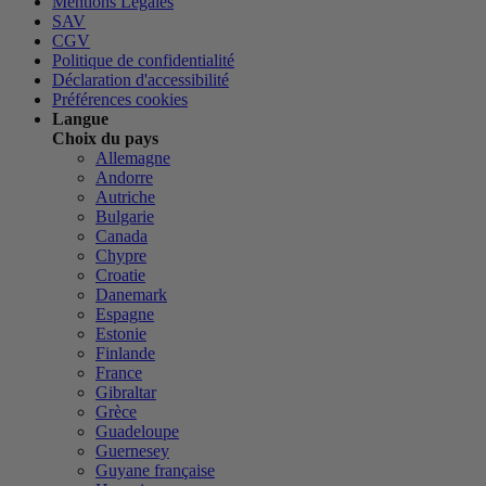
Mentions Légales
SAV
CGV
Politique de confidentialité
Déclaration d'accessibilité
Préférences cookies
Langue
Choix du pays
Allemagne
Andorre
Autriche
Bulgarie
Canada
Chypre
Croatie
Danemark
Espagne
Estonie
Finlande
France
Gibraltar
Grèce
Guadeloupe
Guernesey
Guyane française