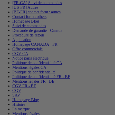
[FR-CA] Suivi de commandes
[US-FR] Autres
[BE-FR] contact form : autres
Contact form : others
Homepage Blog
Suivi de commandes
Demande de garantie - Canada
Procédure de retour
Application
Homepage CANADA - FR
Offre commerciale
CGV CA
Notice paris électrique
Politique de confidentialité CA
Mentions légales CA
Politique de confidentialité
Politique de confidentialité FR - BE
Mentions légales FR - BE
CGV FR - BE
CGV
SAV
Homepage Blog
Histoire
La marque
Mentions légales