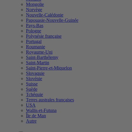
Mongolie
Norvège
Nouvelle-Calédonie
Papouasie-Nouvelle-Guinée
Pays-Bas
Pologne
Polynésie française
Portugal
Roumanie
Royaume-Uni
Saint-Barthélemy
Saint-Martin
Saint-Pierre-et-Miquelon
Slovaquie
Slovénie
Suisse
Suède
Tchéquie
Terres australes françaises
USA
Wallis-et-Futuna
Île de Man
Autre