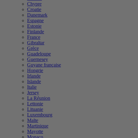
Chypre
Croatie
Danemark
Espagne
Estonie
Finlande
France
Gibraltar
Grèce
Guadeloupe
Guernesey
Guyane française
Hongrie
Irlande
Islande
Italie
Jersey
La Réunion
Lettonie
Lituanie
Luxembourg
Malte
Martinique
Mayotte
Monaco