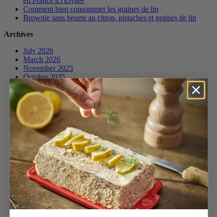
en France à l'Elysée
Comment bien consommer les graines de lin
Brownie sans beurre au citron, pistaches et graines de lin
Archives
July 2026
March 2026
November 2025
October 2025
April 2025
March 2025
January 2025
December 2024
November 2024
October 2024
June 2024
April 2024
March 2024
February 2024
December 2023
November 2023
October 2023
July 2023
June 2023
May 2023